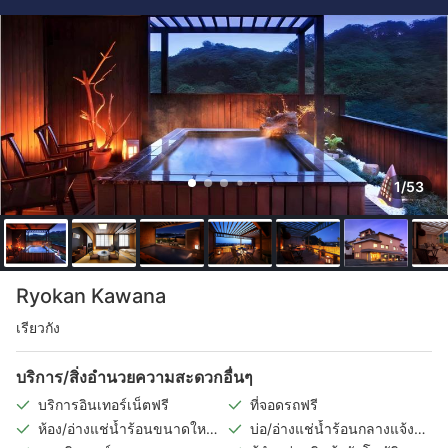
1/53
Ryokan Kawana
เรียวกัง
บริการ/สิ่งอำนวยความสะดวกอื่นๆ
บริการอินเทอร์เน็ตฟรี
ที่จอดรถฟรี
ห้อง/อ่างแช่น้ำร้อนขนาดใหญ่
บ่อ/อ่างแช่น้ำร้อนกลางแจ้ง
ในร่ม
(แยกชายหญิง)