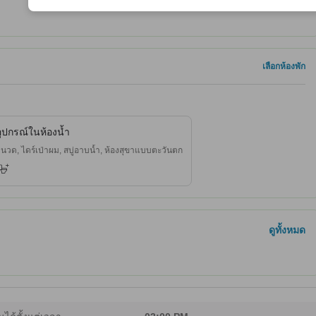
เลือกห้องพัก
ุปกรณ์ในห้องน้ำ
วด, ไดร์เป่าผม, สบู่อาบน้ำ, ห้องสุขาแบบตะวันตก
ดูทั้งหมด