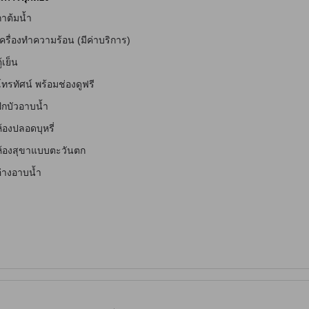
าต้มน้ำ
ักสำหรับผู้มีปัญหาทางการได้ยิน
ครื่องทำความร้อน (มีค่าบริการ)
ู้เย็น
ทรทัศน์ พร้อมช่องดูฟรี
ักบัวอาบน้ำ
้องปลอดบุหรี่
ห้องสุขาแบบตะวันตก
อ่างอาบน้ำ
จับ