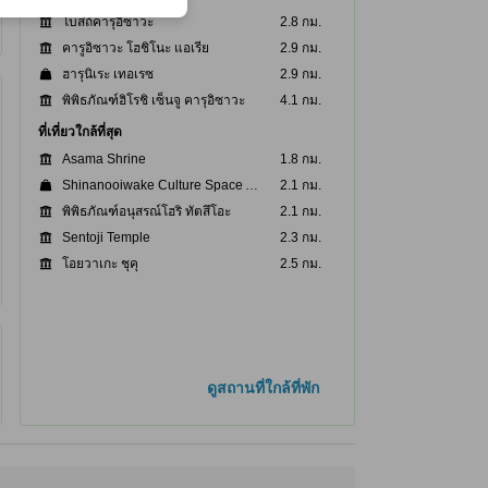
โบสถ์คารุอิซาวะ
2.8 กม.
คารูอิซาวะ โฮชิโนะ แอเรีย
2.9 กม.
ฮารุนิเระ เทอเรซ
2.9 กม.
พิพิธภัณฑ์ฮิโรชิ เซ็นจู คารุอิซาวะ
4.1 กม.
ที่เที่ยวใกล้ที่สุด
Asama Shrine
1.8 กม.
Shinanooiwake Culture Space Aburaya
2.1 กม.
พิพิธภัณฑ์อนุสรณ์โฮริ ทัตสึโอะ
2.1 กม.
Sentoji Temple
2.3 กม.
โอยวาเกะ ชุคุ
2.5 กม.
ดูสถานที่ใกล้ที่พัก