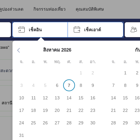
คูปองส่วนลด
กิจกรรมท่องเที่ยว
คุณสมบัติพิเศษ
อปุ่ม Tab เพื่อเลื่อนหาคำที่ต้องการ แล้วกดปุ่ม Enter เพื่อเลือก
เช็คอิน
เช็คเอาต์
กด Enter เพื่อเลือกวันที่ ใช้ปุ่มลูกศรเพื่อเลือกวันเช็คอินและเช็คเอาต
zawa"
สิงหาคม 2026
กั
จ.
อ.
พ.
พฤ.
ศ.
ส.
อา.
จ.
อ.
พ.
มสะดวก
ตำแหน่งที่ตั้ง
นโยบายที่พัก
1
2
1
2
3
4
5
6
7
8
9
7
8
9
ยความสะดวก คะแนนรีวิว และขนาดห้องของที่พัก เป็นต้น
10
11
12
13
14
15
16
14
15
16
ถานีชินาโนะ-โออิวาเกะ, คารุอิซาว่า, ญี่ปุ่น, 389-0111
- ดูแผนที่
17
18
19
20
21
22
23
21
22
23
24
25
26
27
28
29
30
28
29
30
31