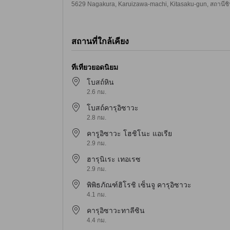
5629 Nagakura, Karuizawa-machi, Kitasaku-gun, สถานีชินาโ
สถานที่ใกล้เคียง
ที่เที่ยวยอดนิยม
โบสถ์หิน
2.6 กม.
โบสถ์คารุอิซาวะ
2.8 กม.
คารูอิซาวะ โฮชิโนะ แอเรีย
2.9 กม.
ฮารุนิเระ เทอเรซ
2.9 กม.
พิพิธภัณฑ์ฮิโรชิ เซ็นจู คารุอิซาวะ
4.1 กม.
คารุอิซาวะทาลีซิน
4.4 กม.