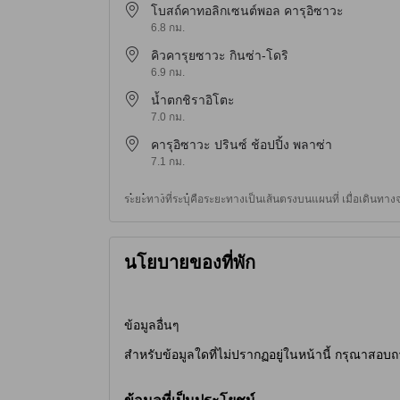
โบสถ์คาทอลิกเซนต์พอล คารุอิซาวะ
6.8 กม.
คิวคารุยซาวะ กินซ่า-โดริ
6.9 กม.
น้ำตกชิราอิโตะ
7.0 กม.
คารุอิซาวะ ปรินซ์ ช้อปปิ้ง พลาซ่า
7.1 กม.
ระยะทางที่ระบุคือระยะทางเป็นเส้นตรงบนแผนที่ เมื่อเดินท
นโยบายของที่พัก
ข้อมูลอื่นๆ
สำหรับข้อมูลใดที่ไม่ปรากฏอยู่ในหน้านี้ กรุณาสอบถ