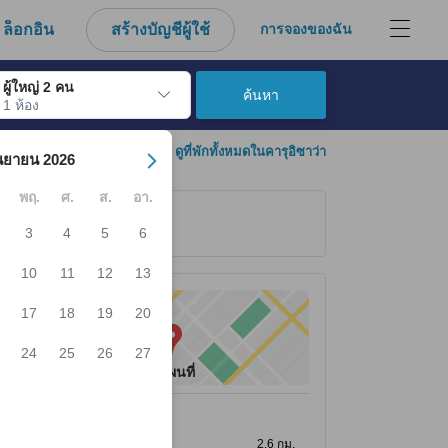
ล็อกอิน
สร้างบัญชีผู้ใช้
การจองของฉัน
ผู้ใหญ่ 2 คน
ค้นหา
1 ห้อง
์ เมื่อไปถึงวันเช็คอินที่ต้องการ ให้กดปุ่ม Enter เพื่อเลือกวันเช็คอินดังกล่า
ดูที่พักทั้งหมดในคารุอิซาว่า
นยายน 2026
พฤ.
ศ.
ส.
อา.
3
4
5
6
10
11
12
13
17
18
19
20
24
25
26
27
ดูแผนที่
ที่เที่ยวยอดนิยม
โบสถ์หิน
2.6 กม.