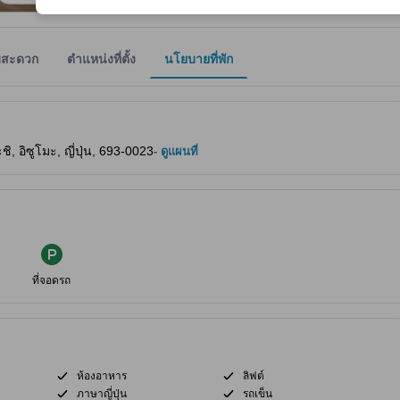
มสะดวก
ตำแหน่งที่ตั้ง
นโยบายที่พัก
ให้ผู้เข้าพักทราบถึงความสะดวกสบายและสิ่งอำนวยความสะดวกที่คาดว่าน่าจะ
, อิซูโมะ, ญี่ปุ่น, 693-0023
- ดูแผนที่
ที่จอดรถ
ห้องอาหาร
ลิฟต์
ภาษาญี่ปุ่น
รถเข็น