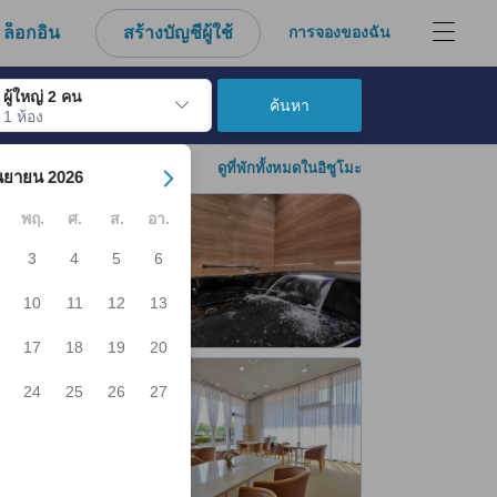
ล็อกอิน
สร้างบัญชีผู้ใช้
การจองของฉัน
ผู้ใหญ่ 2 คน
ค้นหา
1 ห้อง
์ เมื่อไปถึงวันเช็คอินที่ต้องการ ให้กดปุ่ม Enter เพื่อเลือกวันเช็คอินดังกล่า
ดูที่พักทั้งหมดในอิซูโมะ
นยายน 2026
พฤ.
ศ.
ส.
อา.
3
4
5
6
10
11
12
13
17
18
19
20
24
25
26
27