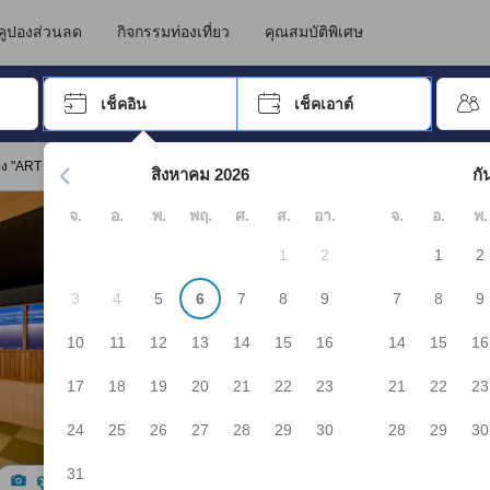
คูปองส่วนลด
กิจกรรมท่องเที่ยว
คุณสมบัติพิเศษ
อปุ่ม Tab เพื่อเลื่อนหาคำที่ต้องการ แล้วกดปุ่ม Enter เพื่อเลือก
เช็คอิน
เช็คเอาต์
กด Enter เพื่อเลือกวันที่ ใช้ปุ่มลูกศรเพื่อเลือกวันเช็คอินและเช็คเอาต
อง "ART PARK HOTEL"
สิงหาคม 2026
กั
จ.
อ.
พ.
พฤ.
ศ.
ส.
อา.
จ.
อ.
พ.
1
2
1
2
3
4
5
6
7
8
9
7
8
9
10
11
12
13
14
15
16
14
15
16
17
18
19
20
21
22
23
21
22
23
24
25
26
27
28
29
30
28
29
30
31
ดูรูปทั้งหมด