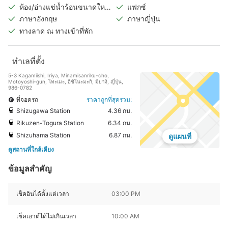
ห้อง/อ่างแช่น้ำร้อนขนาดใหญ่
แฟกซ์
ในร่ม
ภาษาอังกฤษ
ภาษาญี่ปุ่น
ทางลาด ณ ทางเข้าที่พัก
ทำเลที่ตั้ง
5-3 Kagamiishi, Iriya, Minamisanriku-cho,
Motoyoshi-gun, โทะเมะ, อิชิโนะมะกิ, มิยางิ, ญี่ปุ่น,
986-0782
ที่จอดรถ
ราคาถูกที่สุดรวม:
Shizugawa Station
4.36 กม.
Rikuzen-Togura Station
6.34 กม.
Shizuhama Station
6.87 กม.
ดูแผนที่
ดูสถานที่ใกล้เคียง
ข้อมูลสำคัญ
เช็คอินได้ตั้งแต่เวลา
03:00 PM
เช็คเอาต์ได้ไม่เกินเวลา
10:00 AM