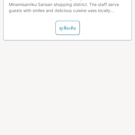
Minamisanriku Sansan shopping district. The staff serve
guests with smiles and delicious cuisine uses locally
produced rice and other fresh seasonal ingredients.
ดูเพิ่มเติม