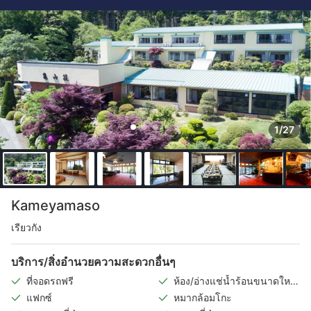
1/27
Kameyamaso
เรียวกัง
บริการ/สิ่งอำนวยความสะดวกอื่นๆ
ที่จอดรถฟรี
ห้อง/อ่างแช่น้ำร้อนขนาดใหญ่
ในร่ม
แฟกซ์
หมากล้อมโกะ