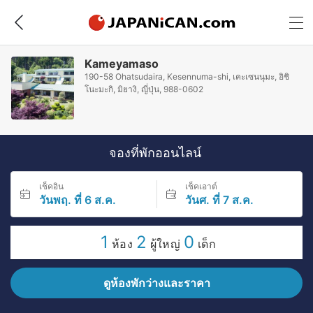
Kameyamaso
190-58 Ohatsudaira, Kesennuma-shi, เคะเซนนุมะ, อิชิ
โนะมะกิ, มิยางิ, ญี่ปุ่น, 988-0602
จองที่พักออนไลน์
เช็คอิน
เช็คเอาต์
วันพฤ. ที่ 6 ส.ค.
วันศ. ที่ 7 ส.ค.
1
2
0
ห้อง
ผู้ใหญ่
เด็ก
ดูห้องพักว่างและราคา