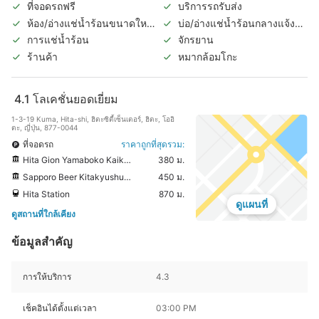
ที่จอดรถฟรี
บริการรถรับส่ง
ห้อง/อ่างแช่น้ำร้อนขนาดใหญ่
บ่อ/อ่างแช่น้ำร้อนกลางแจ้ง
ในร่ม
(แยกชายหญิง)
การแช่น้ำร้อน
จักรยาน
ร้านค้า
หมากล้อมโกะ
4.1
โลเคชั่นยอดเยี่ยม
1-3-19 Kuma, Hita-shi, ฮิตะซิตี้เซ็นเตอร์, ฮิตะ, โออิ
ตะ, ญี่ปุ่น, 877-0044
ที่จอดรถ
ราคาถูกที่สุดรวม:
Hita Gion Yamaboko Kaikan
380 ม.
Sapporo Beer Kitakyushu Factory
450 ม.
Hita Station
870 ม.
ดูแผนที่
ดูสถานที่ใกล้เคียง
ข้อมูลสำคัญ
การให้บริการ
4.3
เช็คอินได้ตั้งแต่เวลา
03:00 PM