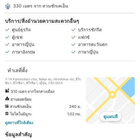
330 เมตร จาก สวนชักเคเอ็น
บริการ/สิ่งอำนวยความสะดวกอื่นๆ
ศูนย์ธุรกิจ
บริการซักรีด
ตู้เซฟ
แฟกซ์
อาหารญี่ปุ่น
อาหารตะวันตก
ภาษาอังกฤษ
ภาษาญี่ปุ่น
ทำเลที่ตั้ง
7-14 Kaminobori-cho, Naka-ku, Hiroshima-shi, ฮิโร
ชิมา, ฮิโรชิม่า, ฮิโรชิมา, ญี่ปุ่น, 730-0014
310 เมตร จากใจกลางเมือง
ย่านยอดนิยม
สวนชักเคเอ็น
340 ม.
โอโคโนมิมูระ
1.02 กม.
ดูแผนที่
ดูสถานที่ใกล้เคียง
ข้อมูลสำคัญ