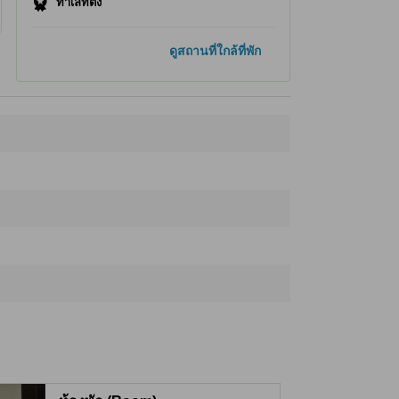
ทำเลที่ตั้ง
ที่เที่ยวยอดนิยม
ดูสถานที่ใกล้ที่พัก
โอโคโนมิมูระ
5.4 กม.
พิพิธภัณฑ์อนุสรณ์สันติภาพฮิโรชิมา
5.5 กม.
อนุสรณ์สถานสันติภาพ
5.6 กม.
ระฆังสันติภาพ
5.6 กม.
สวนสันติภาพฮิโรชิมา
5.7 กม.
ที่เที่ยวใกล้ที่สุด
Ujina Island
340 ม.
Motoujina Park
360 ม.
Ushina Hatoba Park
1.2 กม.
Setonaikai Kisen
1.2 กม.
Sankai Station Hiroshima Hakken Market
1.2 กม.