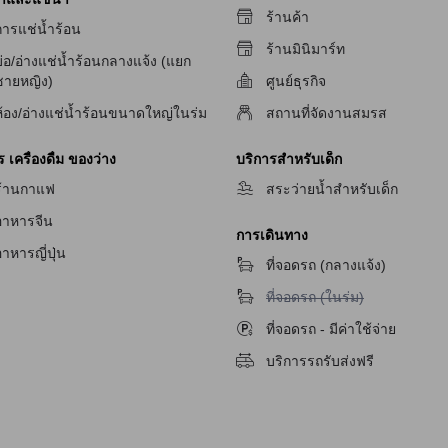
ร้านค้า
การแช่น้ำร้อน
ร้านมินิมาร์ท
ัก
่อ/อ่างแช่น้ำร้อนกลางแจ้ง (แยก
ชายหญิง)
ศูนย์ธุรกิจ
ห้อง/อ่างแช่น้ำร้อนขนาดใหญ่ในร่ม
สถานที่จัดงานสมรส
เครื่องดื่ม ของว่าง
บริการสำหรับเด็ก
ร้านกาแฟ
สระว่ายน้ำสำหรับเด็ก
อาหารจีน
การเดินทาง
าหารญี่ปุ่น
ที่จอดรถ (กลางแจ้ง)
ไม่มีบริการที่จอดรถ (ในร่ม)
ที่จอดรถ (ในร่ม)
ที่จอดรถ - มีค่าใช้จ่าย
บริการรถรับส่งฟรี
จับ