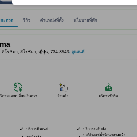
มสะดวก
รีวิว
ตำแหน่งที่ตั้ง
นโยบายที่พัก
ให้ผู้เข้าพักทราบถึงความสะดวกสบายและสิ่งอำนวยความสะดวกที่คาดว่าน่าจะ
ima
ิโรชิมา, ฮิโรชิม่า, ญี่ปุ่น, 734-8543
- ดูแผนที่
ริการแลกเปลี่ยนเงินตรา
ร้านค้า
บริการซักรีด
บริการฟิตเนส
บริการรถรับส่ง
บ่อ/อ่างแช่น้ำร้อนกลางแจ้ง