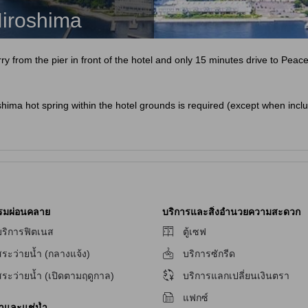
Hiroshima
ry from the pier in front of the hotel and only 15 minutes drive to Peac
hima hot spring within the hotel grounds is required (except when incl
t and JPY 1,000/Child.
 for adults.
an adult (children under 4 years of age may not enter).
รมผ่อนคลาย
บริการและสิ่งอำนวยความสะดวก
บริการฟิตเนส
ตู้เซฟ
สระว่ายน้ำ (กลางแจ้ง)
บริการซักรีด
สระว่ายน้ำ (เปิดตามฤดูกาล)
บริการแลกเปลี่ยนเงินตรา
แฟกซ์
้ำและแช่น้ำ