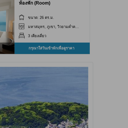
ห้องพัก (Room)
ขนาด: 26 ตร.ม.
มหาสมุทร, ภูเขา, วิวยามค่ำค...
3 เตียงเดี่ยว
กรุณาใส่วันเข้าพักเพื่อดูราคา