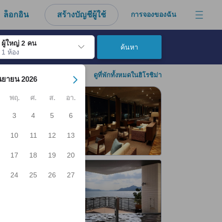
งมาจากประสบการณ์ตรงของผู้เข้าพักอย่างแท้จริง
ล็อกอิน
สร้างบัญชีผู้ใช้
การจองของฉัน
ผู้ใหญ่ 2 คน
ค้นหา
1 ห้อง
์ เมื่อไปถึงวันเช็คอินที่ต้องการ ให้กดปุ่ม Enter เพื่อเลือกวันเช็คอินดังกล่า
ดูที่พักทั้งหมดในฮิโรชิม่า
นยายน 2026
พฤ.
ศ.
ส.
อา.
3
4
5
6
10
11
12
13
17
18
19
20
24
25
26
27