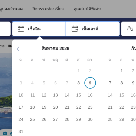
นทางไปเข้าพัก ดังนั้น คะแนนรีวิวและความคิดเห็นที่แสดงบน JAPANiCAN จึ
ชิม่า
คูปองส่วนลด
กิจกรรมท่องเที่ยว
คุณสมบัติพิเศษ
อปุ่ม Tab เพื่อเลื่อนหาคำที่ต้องการ แล้วกดปุ่ม Enter เพื่อเลือก
เช็คอิน
เช็คเอาต์
กด Enter เพื่อเลือกวันที่ ใช้ปุ่มลูกศรเพื่อเลือกวันเช็คอินและเช็คเอาต
otel Hiroshima"
สิงหาคม 2026
กั
จ.
อ.
พ.
พฤ.
ศ.
ส.
อา.
จ.
อ.
พ.
1
2
1
2
3
4
5
6
7
8
9
7
8
9
10
11
12
13
14
15
16
14
15
16
17
18
19
20
21
22
23
21
22
23
24
25
26
27
28
29
30
28
29
30
31
ดูรูปทั้งหมด