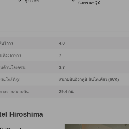
ศูนย์ธุรกิจ
(แยกชายหญิง)
้บริการ
4.0
นห้องอาหาร
7
นด้านโลเคชั่น
3.7
ินใกล้ที่สุด
สนามบินอิวาคูนิ คินไตเคียว (IWK)
ทางจากสนามบิน
29.4 กม.
tel Hiroshima