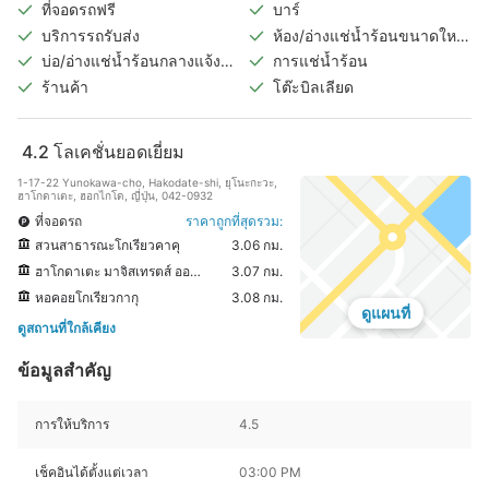
ที่จอดรถฟรี
บาร์
บริการรถรับส่ง
ห้อง/อ่างแช่น้ำร้อนขนาดใหญ่
ในร่ม
บ่อ/อ่างแช่น้ำร้อนกลางแจ้ง
การแช่น้ำร้อน
(แยกชายหญิง)
ร้านค้า
โต๊ะบิลเลียด
4.2
โลเคชั่นยอดเยี่ยม
1-17-22 Yunokawa-cho, Hakodate-shi, ยุโนะกะวะ,
ฮาโกดาเตะ, ฮอกไกโด, ญี่ปุ่น, 042-0932
ที่จอดรถ
ราคาถูกที่สุดรวม:
สวนสาธารณะโกเรียวคาคุ
3.06 กม.
ฮาโกดาเตะ มาจิสเทรตส์ ออฟฟิศ
3.07 กม.
หอคอยโกเรียวกากุ
3.08 กม.
ดูแผนที่
ดูสถานที่ใกล้เคียง
ข้อมูลสำคัญ
การให้บริการ
4.5
เช็คอินได้ตั้งแต่เวลา
03:00 PM