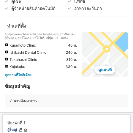
ตู้เซฟ
แฟกซ์
ตู้จำหน่ายสินค้าอัตโนมัติ
อาหารตะวันตก
ทำเลที่ตั้ง
8 Nijurokunichi-machi, Hachinohe-shi, สถานีฮง-ฮะ
ชิโนะเฮะ, ฮาจิโนเฮะ, อาโอโมริ, ญี่ปุ่น, 031-0044
Kuramoto Clinic
40 ม.
Ishibashi Dental Clinic
240 ม.
Takahashi Clinic
310 ม.
Kojokaku
330 ม.
ดูแผนที่
ดูสถานที่ใกล้เคียง
ข้อมูลสำคัญ
จำนวนห้องอาหาร
1
ห้องพักที่ 1
ผู้ใหญ่