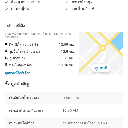
ห้องสุขาแบบรวม
ภาษาอังกฤษ
ภาษาญี่ปุ่น
รถเข็นเข้าได้
ทำเลที่ตั้ง
1-40 Miyamachi, Ogaki-shi, โอะกะกิ, กิฟุ, กิฟุ, ญี่ปุ่น,
503-0905
กิฟุ ซิตี้ ทาวเวอร์ 43
13.59 กม.
รูปปั้นโอดะ โนบุนางะ
13.8 กม.
ภูเขาคินกะ
15.21 กม.
พระใหญ่แห่งกิฟุ
16.06 กม.
ดูแผนที่
ดูสถานที่ใกล้เคียง
ข้อมูลสำคัญ
เช็คอินได้ตั้งแต่เวลา
03:00 PM
เช็คเอาต์ได้ไม่เกินเวลา
10:00 AM
สนามบินใกล้ที่สุด
ฐานทัพอากาศนาโกย่า (NKM)