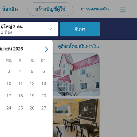
งมาจากประสบการณ์ตรงของผู้เข้าพักอย่างแท้จริง
ล็อกอิน
สร้างบัญชีผู้ใช้
การจองของฉัน
ผู้ใหญ่ 2 คน
ค้นหา
1 ห้อง
์ เมื่อไปถึงวันเช็คอินที่ต้องการ ให้กดปุ่ม Enter เพื่อเลือกวันเช็คอินดังกล่า
ดูที่พักทั้งหมดในฟุราโนะ
นยายน 2026
พฤ.
ศ.
ส.
อา.
3
4
5
6
10
11
12
13
17
18
19
20
24
25
26
27