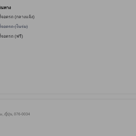
ินทาง
ี่จอดรถ (กลางแจ้ง)
ม่มีบริการที่จอดรถ (ในร่ม)
ี่จอดรถ (ในร่ม)
ี่จอดรถ (ฟรี)
จับ
, ญี่ปุ่น, 076-0034