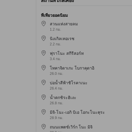
สถานที่ใกล้เคียง
ที่เที่ยวยอดนิยม
สวนแห่งสายลม
1.2 กม.
นิงเกิลเทอเรซ
2.2 กม.
ฟุราโนะ สกีรีสอร์ท
3.4 กม.
โทคาจิดาเกะ โบกาคุดาอิ
26.0 กม.
บ่อน้ำสีฟ้าชิโรคาเนะ
26.4 กม.
น้ำตกชิระฮิเงะ
26.8 กม.
มิจิ-โนะ-เอกิ บิเอ โอกะโนะคุระ
28.9 กม.
ถนนแพตช์เวิร์ก โนะ มิจิ