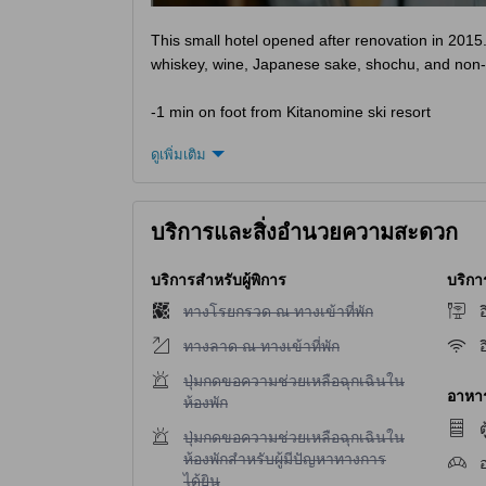
This small hotel opened after renovation in 2015
whiskey, wine, Japanese sake, shochu, and non-a
-1 min on foot from Kitanomine ski resort
-Access from Naturwald Furano-mae bus stop: le
ดูเพิ่มเติม
-9 parking slots available for use free of charge
-Guests in rooms without baths may use the c
บริการและสิ่งอำนวยความสะดวก
-Shampoo, conditioner and body soap are provid
-Communal toilet
-Amenities include face towel, bath towel, and t
บริการสำหรับผู้พิการ
บริกา
ไม่มีบริการทางโรยกรวด ณ ทางเข้าที่พัก
ทางโรยกรวด ณ ทางเข้าที่พัก
อ
ไม่มีบริการทางลาด ณ ทางเข้าที่พัก
ทางลาด ณ ทางเข้าที่พัก
อ
ไม่มีบริการปุ่มกดขอความช่วยเหลือฉุกเฉินในห้องพ
ปุ่มกดขอความช่วยเหลือฉุกเฉินใน
อาหาร 
ห้องพัก
ต
ไม่มีบริการปุ่มกดขอความช่วยเหลือฉุกเฉินในห้องพ
ปุ่มกดขอความช่วยเหลือฉุกเฉินใน
ห้องพักสำหรับผู้มีปัญหาทางการ
ได้ยิน