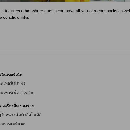
. It features a bar where guests can have all-you-can-eat snacks as wel
lcoholic drinks.
ss than 1 min on foot
ommunal bathroom
ed in the bath
oothbrush
รอินเทอร์เน็ต
ินเทอร์เน็ต ฟรี
ินเทอร์เน็ต - ไร้สาย
ัก
เครื่องดื่ม ของว่าง
ู้จำหน่ายสินค้าอัตโนมัติ
ักสำหรับผู้มีปัญหาทางการได้ยิน
อาหารตะวันตก