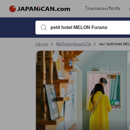
รีวิวทั้งหมดของ JAPANiCAN มาจากผู้เข้าพักจริง ซึ่งเขียนหลังจากการเดิ
tooltip
ดูรายละเอียดเพิ่มเติม
การเข้าที่พัก 5 เต็ม 5 คะแนน ถือว่าได้คะแนนสูงในฟุราโนะ
ทำเลที่ตั้ง 3.7 เต็ม 5 คะแนน ถือว่าได้คะแนนสูงในฟุราโนะ
การให้บริการ 3.7 เต็ม 5 คะแนน ถือว่าได้คะแนนสูงในฟุราโนะ
ความสะดวกสบายและคุณภาพห้องพัก 3.3 เต็ม 5 คะแนน ถือว่าได้คะแนนสูงในฟุ
โรงแรมและเรียวกัง
พิมพ์ชื่อที่พักหรือคำที่ต้องการค้นหา จากนั้นใช้ปุ่มลูกศรหรื
หน้าแรก
ที่พักในจังหวัดฮอกไกโด
จอง "petit hotel M