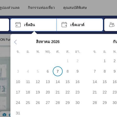
นทางไปเข้าพัก ดังนั้น คะแนนรีวิวและความคิดเห็นที่แสดงบน JAPANiCAN จึ
ราโนะ
คูปองส่วนลด
กิจกรรมท่องเที่ยว
คุณสมบัติพิเศษ
อปุ่ม Tab เพื่อเลื่อนหาคำที่ต้องการ แล้วกดปุ่ม Enter เพื่อเลือก
เช็คอิน
เช็คเอาต์
กด Enter เพื่อเลือกวันที่ ใช้ปุ่มลูกศรเพื่อเลือกวันเช็คอินและเช็คเอาต
ELON Furano"
สิงหาคม 2026
กั
จ.
อ.
พ.
พฤ.
ศ.
ส.
อา.
จ.
อ.
พ.
1
2
1
2
3
4
5
6
7
8
9
7
8
9
10
11
12
13
14
15
16
14
15
16
17
18
19
20
21
22
23
21
22
23
24
25
26
27
28
29
30
28
29
30
31
ดูรูปทั้งหมด