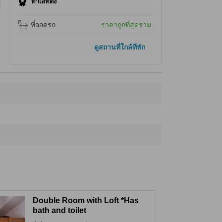
ทำเลที่ตั้ง
ที่จอดรถ
ราคาถูกที่สุดรวม:
ที่เที่ยวยอดนิยม
ดูสถานที่ใกล้ที่พัก
สวนแห่งสายลม
1.2 กม.
นิงเกิลเทอเรซ
2.2 กม.
ฟุราโนะ สกีรีสอร์ท
3.4 กม.
โทคาจิดาเกะ โบกาคุดาอิ
26.0 กม.
บ่อน้ำสีฟ้าชิโรคาเนะ
26.4 กม.
ที่เที่ยวใกล้ที่สุด
ศูนย์บริการนักท่องเที่ยวอัลไพน์
80 ม.
Kitanomine Gondola
170 ม.
Kitanomine Swift Lift No.1
210 ม.
Furano PETIT FLEUR
510 ม.
Furano Nature School
530 ม.
Double Room with Loft *Has
bath and toilet