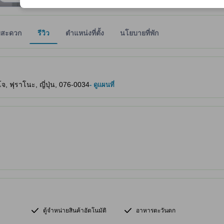
มสะดวก
รีวิว
ตำแหน่งที่ตั้ง
นโยบายที่พัก
ให้ผู้เข้าพักทราบถึงความสะดวกสบายและสิ่งอำนวยความสะดวกที่คาดว่าน่าจะ
, ฟุราโนะ, ญี่ปุ่น, 076-0034
- ดูแผนที่
ตู้จำหน่ายสินค้าอัตโนมัติ
อาหารตะวันตก