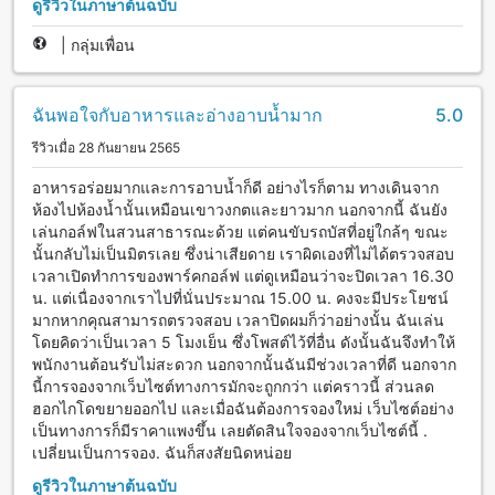
ดูรีวิวในภาษาต้นฉบับ
|
กลุ่มเพื่อน
ฉันพอใจกับอาหารและอ่างอาบน้ำมาก
5.0
รีวิวเมื่อ 28 กันยายน 2565
อาหารอร่อยมากและการอาบน้ำก็ดี อย่างไรก็ตาม ทางเดินจาก
ห้องไปห้องน้ำนั้นเหมือนเขาวงกตและยาวมาก นอกจากนี้ ฉันยัง
เล่นกอล์ฟในสวนสาธารณะด้วย แต่คนขับรถบัสที่อยู่ใกล้ๆ ขณะ
นั้นกลับไม่เป็นมิตรเลย ซึ่งน่าเสียดาย เราผิดเองที่ไม่ได้ตรวจสอบ
เวลาเปิดทำการของพาร์คกอล์ฟ แต่ดูเหมือนว่าจะปิดเวลา 16.30
น. แต่เนื่องจากเราไปที่นั่นประมาณ 15.00 น. คงจะมีประโยชน์
มากหากคุณสามารถตรวจสอบ เวลาปิดผมก็ว่าอย่างนั้น ฉันเล่น
โดยคิดว่าเป็นเวลา 5 โมงเย็น ซึ่งโพสต์ไว้ที่อื่น ดังนั้นฉันจึงทำให้
พนักงานต้อนรับไม่สะดวก นอกจากนั้นฉันมีช่วงเวลาที่ดี นอกจาก
นี้การจองจากเว็บไซต์ทางการมักจะถูกกว่า แต่คราวนี้ ส่วนลด
ฮอกไกโดขยายออกไป และเมื่อฉันต้องการจองใหม่ เว็บไซต์อย่าง
เป็นทางการก็มีราคาแพงขึ้น เลยตัดสินใจจองจากเว็บไซต์นี้ .
เปลี่ยนเป็นการจอง. ฉันก็สงสัยนิดหน่อย
ดูรีวิวในภาษาต้นฉบับ