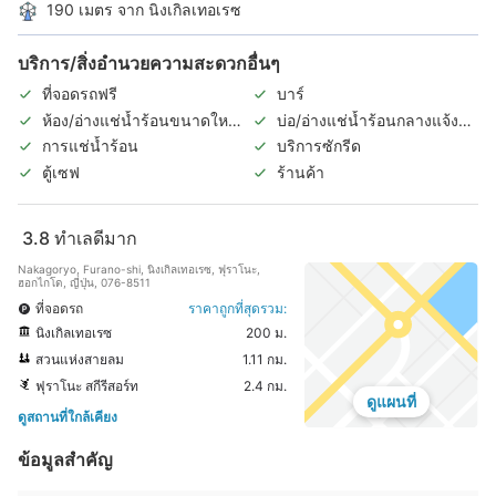
190 เมตร จาก นิงเกิลเทอเรซ
บริการ/สิ่งอำนวยความสะดวกอื่นๆ
ที่จอดรถฟรี
บาร์
ห้อง/อ่างแช่น้ำร้อนขนาดใหญ่
บ่อ/อ่างแช่น้ำร้อนกลางแจ้ง
ในร่ม
(แยกชายหญิง)
การแช่น้ำร้อน
บริการซักรีด
ตู้เซฟ
ร้านค้า
3.8
ทำเลดีมาก
Nakagoryo, Furano-shi, นิงเกิลเทอเรซ, ฟุราโนะ,
ฮอกไกโด, ญี่ปุ่น, 076-8511
ที่จอดรถ
ราคาถูกที่สุดรวม:
นิงเกิลเทอเรซ
200 ม.
สวนแห่งสายลม
1.11 กม.
ฟุราโนะ สกีรีสอร์ท
2.4 กม.
ดูแผนที่
ดูสถานที่ใกล้เคียง
ข้อมูลสำคัญ