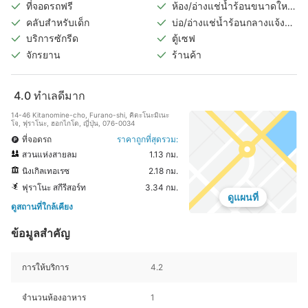
ที่จอดรถฟรี
ห้อง/อ่างแช่น้ำร้อนขนาดใหญ่
ในร่ม
คลับสำหรับเด็ก
บ่อ/อ่างแช่น้ำร้อนกลางแจ้ง
(แยกชายหญิง)
บริการซักรีด
ตู้เซฟ
จักรยาน
ร้านค้า
4.0
ทำเลดีมาก
14-46 Kitanomine-cho, Furano-shi, คิตะโนะมิเนะ
โจ, ฟุราโนะ, ฮอกไกโด, ญี่ปุ่น, 076-0034
ที่จอดรถ
ราคาถูกที่สุดรวม:
สวนแห่งสายลม
1.13 กม.
นิงเกิลเทอเรซ
2.18 กม.
ฟุราโนะ สกีรีสอร์ท
3.34 กม.
ดูแผนที่
ดูสถานที่ใกล้เคียง
ข้อมูลสำคัญ
การให้บริการ
4.2
จำนวนห้องอาหาร
1