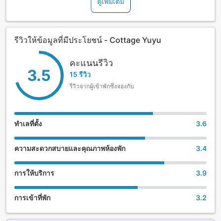
ดูเพิ่มเติม
Return trip:
The owners of Cottage Yuyu are farmers as well, and the
Departing Goryo 4 Sen bus stop at: 6:32, 8:02, 9:17, 10:42,
warm, delicious home-style cooking served here uses
12:32, 14:17, 15:17, and 16:42
home-grown produce and local ingredients. Meals served
รีวิวให้ข้อมูลที่มีประโยชน์ - Cottage Yuyu
Arriving at Furano Station at: 6:50, 8:20, 9:35, 11:00,
from the end of April are centered around Japanese cuisine
12:50, 14:35, 15:35, and 17:00
with mountain greens and seasonal ingredients, while meals
from November on feature Japanese hot pot.
คะแนนรีวิว
3.5
15 รีวิว
The bathing facilities here are rather unique. In addition to
รีวิวจากผู้เข้าพักซึ่งจองกับ
a cedar bath, Cottage Yuyu puts a kind of stone called
black silica is into the reserved private baths. These
stones, which are mined exclusively in Hokkaido's
Kaminokuni area, are said to be good for one's health due
ทำเลที่ตั้ง
3.6
to their abundance of negative ions.
ความสะดวกสบายและคุณภาพห้องพัก
3.4
การให้บริการ
3.9
การเข้าที่พัก
3.2