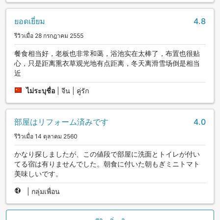
ยอดเยี่ยม
4.8
รีวิวเมื่อ 28 กรกฎาคม 2555
餐食相当好，老板也非常和蔼，浴池实在太棒了，布置也很贴
心，只是距离熏衣草观光地有点距离，冬天离滑雪场倒是相当
近
ไม่ระบุชื่อ
|
จีน | คู่รัก
部屋はリフォーム済みです
4.0
รีวิวเมื่อ 14 ตุลาคม 2560
かなり探しましたが、この値段で部屋に洗面とトイレが付い
てる宿は有りませんでした。朝食に付いた朝もぎミニトマト
美味しいです。
|
กลุ่มเพื่อน