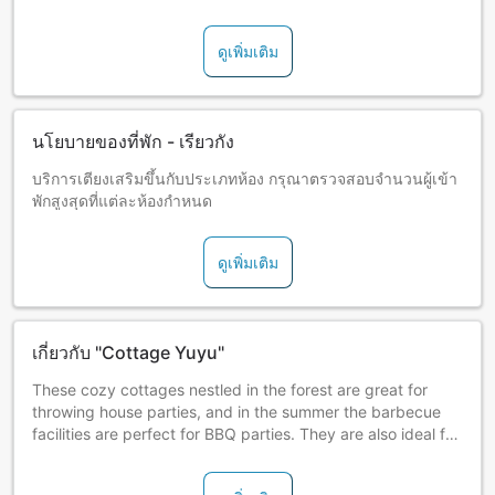
be later than the planned time.
JPY 1,080 must be paid for young children (up to
ดูเพิ่มเติม
kindergarten age).
The heating charge is JPY 1,080 per room. Please pay at
the hotel. (Only applicable for stays between Dec. 1 and
Apr. 20)
นโยบายของที่พัก - เรียวกัง
Customers arriving by train should take the Lavender
บริการเตียงเสริมขึ้นกับประเภทห้อง กรุณาตรวจสอบจำนวนผู้เข้า
Rapid.
พักสูงสุดที่แต่ละห้องกำหนด
Please take the bus bound for New Furano Prince Hotel
from in front of Furano Station. Disembark the bus at Goryo
4 Sen bus stop (1 stop before New Furano Prince Hotel).
ดูเพิ่มเติม
The hotel is about 5 min on foot from there.
Transportation is also available from/to Asahikawa Station
and Asahikawa Airport, so please contact the hotel for
details.
เกี่ยวกับ "Cottage Yuyu"
Outbound:
These cozy cottages nestled in the forest are great for
Departing Furano Station at: 11:12, 12:42, 13:57, 15:22,
throwing house parties, and in the summer the barbecue
17:12, 18:57, 19:57, and 21:22
facilities are perfect for BBQ parties. They are also ideal for
Arriving at Goryo 4 Sen bus stop at: 11:27, 12:57, 14:12,
winter sports enthusiasts with the Furano ski resort very
15:37, 17:27, 19:12, 16:12, and 21:37
close by.