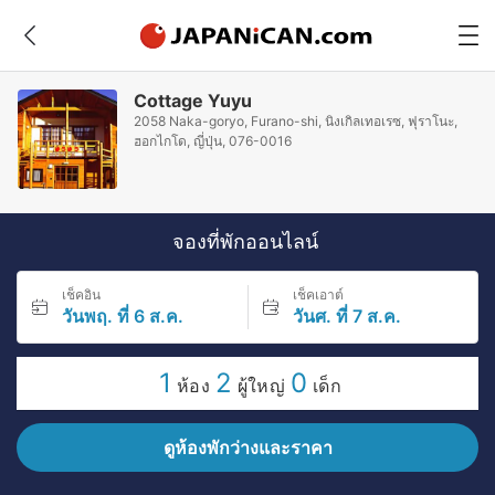
Cottage Yuyu
2058 Naka-goryo, Furano-shi, นิงเกิลเทอเรซ, ฟุราโนะ,
ฮอกไกโด, ญี่ปุ่น, 076-0016
จองที่พักออนไลน์
เช็คอิน
เช็คเอาต์
วันพฤ. ที่ 6 ส.ค.
วันศ. ที่ 7 ส.ค.
1
2
0
ห้อง
ผู้ใหญ่
เด็ก
ดูห้องพักว่างและราคา