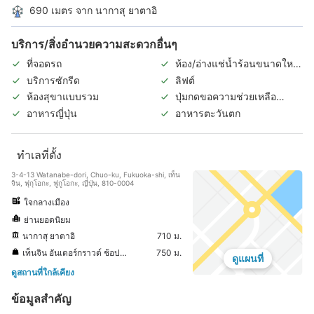
690 เมตร จาก นากาสุ ยาตาอิ
บริการ/สิ่งอำนวยความสะดวกอื่นๆ
ที่จอดรถ
ห้อง/อ่างแช่น้ำร้อนขนาดใหญ่
ในร่ม
บริการซักรีด
ลิฟต์
ห้องสุขาแบบรวม
ปุ่มกดขอความช่วยเหลือ
ฉุกเฉินในห้องพัก
อาหารญี่ปุ่น
อาหารตะวันตก
ทำเลที่ตั้ง
3-4-13 Watanabe-dori, Chuo-ku, Fukuoka-shi, เท็น
จิน, ฟุกุโอกะ, ฟูกูโอกะ, ญี่ปุ่น, 810-0004
ใจกลางเมือง
ย่านยอดนิยม
นากาสุ ยาตาอิ
710 ม.
เท็นจิน อันเดอร์กราวด์ ช้อปปิ้งเซ็นเตอร์
750 ม.
ดูแผนที่
ดูสถานที่ใกล้เคียง
ข้อมูลสำคัญ