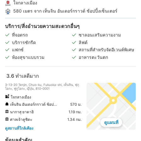
ใจกลางเมือง
580 เมตร จาก เท็นจิน อันเดอร์กราวด์ ช้อปปิ้งเซ็นเตอร์
บริการ/สิ่งอำนวยความสะดวกอื่นๆ
ที่จอดรถ
ซาลอนเสริมความงาม
บริการซักรีด
ลิฟต์
แฟกซ์
สถานที่สำหรับจัดอีเวนต์พิเศษ
ห้องสุขาแบบรวม
อาหารตะวันตก
3.6
ทำเลดีมาก
3-13-20 Tenjin, Chuo-ku, Fukuoka-shi, เท็นจิน, ฟุกุ
โอกะ, ฟูกูโอกะ, ญี่ปุ่น, 810-0001
ใจกลางเมือง
เท็นจิน อันเดอร์กราวด์ ช้อปปิ้งเซ็นเตอร์
570 ม.
นากาสุ ยาตาอิ
1.19 กม.
ศาลเจ้าคูชิดะ
1.34 กม.
ดูแผนที่
ดูสถานที่ใกล้เคียง
ข้อมูลสำคัญ