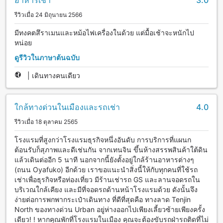
อาหารเช้า
3.0
รีวิวเมื่อ 24 มิถุนายน 2566
มีทงคตสึราเมนและหม้อไฟเครื่องในด้วย แต่มื้อเช้าจะหนักไป
หน่อย
ดูรีวิวในภาษาต้นฉบับ
|
เดินทางคนเดียว
ใกล้ทางด่วนในเมืองและรถเช่า
4.0
รีวิวเมื่อ 18 ตุลาคม 2565
โรงแรมที่สูงกว่าโรงแรมธุรกิจหนึ่งอันดับ การบริการที่แผนก
ต้อนรับก็สุภาพและดีเช่นกัน จากเทนจิน ขึ้นห้างสรรพสินค้าใต้ดิน
แล้วเดินต่ออีก 5 นาที นอกจากนี้ยังตั้งอยู่ใกล้ร้านอาหารต่างๆ
(ถนน Oyafuko) อีกด้วย เราขอแนะนำสิ่งนี้ให้กับทุกคนที่ใช้รถ
เช่าเพื่อธุรกิจหรือท่องเที่ยว มีร้านเช่ารถ GS และลานจอดรถใน
บริเวณใกล้เคียง และมีที่จอดรถด้านหน้าโรงแรมด้วย ดังนั้นจึง
ง่ายต่อการพกพากระเป๋าเดินทาง ที่ดีที่สุดคือ ทางลาด Tenjin
North ของทางด่วน Urban อยู่ห่างออกไปเพียงเลี้ยวซ้ายเพียงครั้ง
เดียว! ! หากคุณพักที่โรงแรมในเมือง คุณจะต้องขับรถฝ่ารถติดที่ไม่