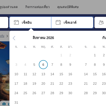
นทางไปเข้าพัก ดังนั้น คะแนนรีวิวและความคิดเห็นที่แสดงบน JAPANiCAN จึ
 คาวากุจิโกะ
คูปองส่วนลด
กิจกรรมท่องเที่ยว
คุณสมบัติพิเศษ
อปุ่ม Tab เพื่อเลื่อนหาคำที่ต้องการ แล้วกดปุ่ม Enter เพื่อเลือก
เช็คอิน
เช็คเอาต์
กด Enter เพื่อเลือกวันที่ ใช้ปุ่มลูกศรเพื่อเลือกวันเช็คอินและเช็คเอาต
วกัง
จอง "Shuhoukaku Kogetsu"
สิงหาคม 2026
กั
จ.
อ.
พ.
พฤ.
ศ.
ส.
อา.
จ.
อ.
พ.
1
2
1
2
3
4
5
6
7
8
9
7
8
9
10
11
12
13
14
15
16
14
15
16
17
18
19
20
21
22
23
21
22
23
24
25
26
27
28
29
30
28
29
30
31
ดูรูปทั้งหมด