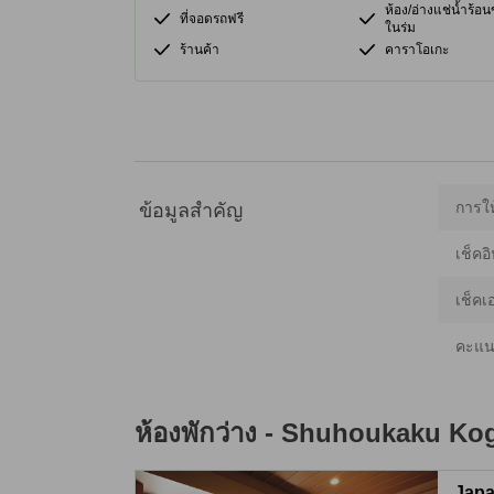
ห้อง/อ่างแช่น้ำร้
ที่จอดรถฟรี
ในร่ม
ร้านค้า
คาราโอเกะ
การให
ข้อมูลสำคัญ
เช็คอิ
เช็คเ
คะแน
ห้องพักว่าง -
Shuhoukaku Kog
Japa