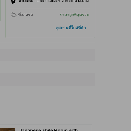
ทำเลที่ตั้ง
-
1.44 กิโลเมตร จากใจกลางเมือง
ที่จอดรถ
ราคาถูกที่สุดรวม:
ที่เที่ยวยอดนิยม
ดูสถานที่ใกล้ที่พัก
พิพิธภัณฑ์ศิลปะอิทชิคุ คูโบตา
240 ม.
คาวากูชิโกะ มิวสิคฟอเรสต์
750 ม.
สวนโออิชิ
1.5 กม.
สะพานโอฮาชิทะเลสาบคาวากุจิ
1.9 กม.
อาคารสถานีคาวากุจิโกะ
3.1 กม.
ที่เที่ยวใกล้ที่สุด
โมมิจิ ทันเนล
70 ม.
Maple Corridor
80 ม.
เทศกาลใบไม้เปลี่ยนสีที่ทะเลสาบคาวากุจิ
90 ม.
พิพิธภัณฑ์ศิลปะอิทชิคุ คูโบตา
240 ม.
พิพิธภัณฑ์คาวากูชิโกะ โคโนฮานา
340 ม.
Japanese-style Room with