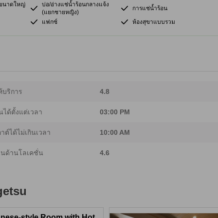
อนขนาดใหญ่
บ่อ/อ่างแช่น้ำร้อนกลางแจ้ง
การแช่น้ำร้อน
(แยกชายหญิง)
แฟกซ์
ห้องสุขาแบบรวม
้บริการ
4.8
นได้ตั้งแต่เวลา
03:00 PM
อาต์ได้ไม่เกินเวลา
10:00 AM
นด้านโลเคชั่น
4.6
etsu
nese-style Room with Hot