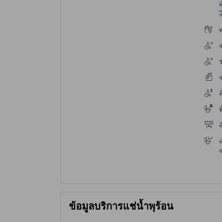
ห
ไ
ไ
ไ
ร
ไ
ไ
ห
ไ
ไ
ข้อมูลบริการแช่น้ำพุร้อน