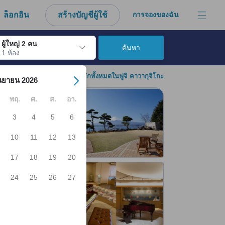
งมาจากประสบการณ์ตรงของผู้เข้าพักอย่างแท้จริง
ล็อกอิน
สร้างบัญชีผู้ใช้
การจองของฉัน
ผู้ใหญ่ 2 คน
ค้นหา
1 ห้อง
์ เมื่อไปถึงวันเช็คอินที่ต้องการ ให้กดปุ่ม Enter เพื่อเลือกวันเช็คอินดังกล่า
ดูที่พักทั้งหมดในฟูจิ คาวากุจิโกะ
นยายน 2026
พฤ.
ศ.
ส.
อา.
3
4
5
6
10
11
12
13
17
18
19
20
24
25
26
27