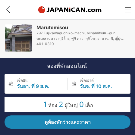
Marutomisou
797 Fujikawaguchiko-machi, Minamitsuru-gun,
ทะเลสาบคาวากุจิโกะ, ฟูจิ คาวากุจิโกะ, ยามานาชิ, ญี่ปุ่น,
401-0310
จองที่พักออนไลน์
เช็คอิน
เช็คเอาต์
วันอา. ที่ 9 ส.ค.
วันจ. ที่ 10 ส.ค.
1
2
0
ห้อง
ผู้ใหญ่
เด็ก
ดูห้องพักว่างและราคา