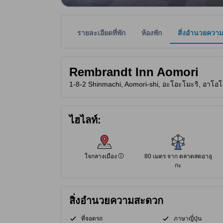
รายละเอียดที่พัก
ห้องพัก
สิ่งอำนวยควา
พาร์ทเนอร์ไซต์เป็นผู้กำหนดระดับดาวเพื่อเป็นแนวทาง
tooltip
Rembrandt Inn Aomori
1-8-2 Shinmachi, Aomori-shi, อะโอะโมะริ, อาโอโมร
ใจกลางเมือง
ไฮไลท์:
100% พึงพอใจ
อ้างอิงจากรีวิวของผู้เข้าพัก
ใจกลางเมือง
80 เมตร จาก ตลาดสดอาอุ
กะ
สิ่งอำนวยความสะดวก
ที่จอดรถ
ภาษาญี่ปุ่น