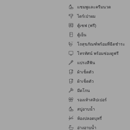
ักสำหรับผู้มีปัญหาทางการได้ยิน
แชมพูและครีมนวด
ไดร์เป่าผม
ตู้เซฟ (ฟรี)
ตู้เย็น
โถสุขภัณฑ์พร้อมที่ฉีดชำระ
โทรทัศน์ พร้อมช่องดูฟรี
แปรงสีฟัน
ผ้าเช็ดตัว
ผ้าเช็ดตัว
จับ
มีดโกน
รองเท้าสลิปเปอร์
สบู่อาบน้ำ
ห้องปลอดบุหรี่
อ่างอาบน้ำ