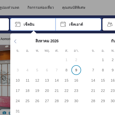
นทางไปเข้าพัก ดังนั้น คะแนนรีวิวและความคิดเห็นที่แสดงบน JAPANiCAN จึ
โอโมริ
คูปองส่วนลด
กิจกรรมท่องเที่ยว
คุณสมบัติพิเศษ
อปุ่ม Tab เพื่อเลื่อนหาคำที่ต้องการ แล้วกดปุ่ม Enter เพื่อเลือก
เช็คอิน
เช็คเอาต์
กด Enter เพื่อเลือกวันที่ ใช้ปุ่มลูกศรเพื่อเลือกวันเช็คอินและเช็คเอาต
 Aomori"
สิงหาคม 2026
กั
จ.
อ.
พ.
พฤ.
ศ.
ส.
อา.
จ.
อ.
พ.
1
2
1
2
3
4
5
6
7
8
9
7
8
9
10
11
12
13
14
15
16
14
15
16
17
18
19
20
21
22
23
21
22
23
24
25
26
27
28
29
30
28
29
30
31
ดูรูปทั้งหมด