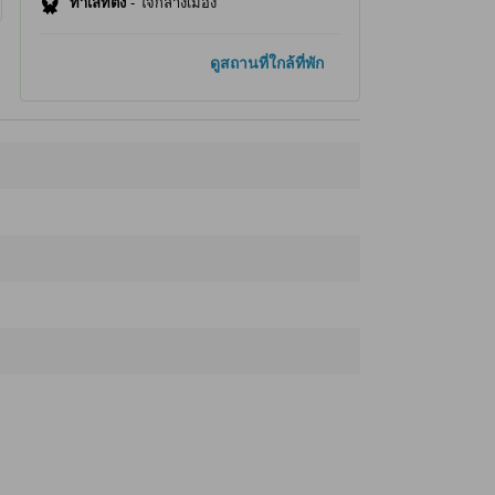
ทำเลที่ตั้ง
-
ใจกลางเมือง
ที่เที่ยวยอดนิยม
ดูสถานที่ใกล้ที่พัก
ตลาดสดอาอุกะ
60 ม.
ศูนย์อาหารทะเลอาโอโมริ สาขาหลัก
150 ม.
เนบูตะ มิวเซียม วะ รัสเซ่
270 ม.
ท่าเรืออาโอโมริ
320 ม.
สะพานอาโอโมริ เบย์
340 ม.
ที่เที่ยวใกล้ที่สุด
Okinaya Shinmachi Store
10 ม.
ตลาดสดอาอุกะ
60 ม.
ตลาดสด
80 ม.
Auga
80 ม.
Kotabi
120 ม.