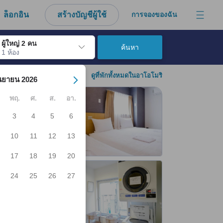
งมาจากประสบการณ์ตรงของผู้เข้าพักอย่างแท้จริง
ล็อกอิน
สร้างบัญชีผู้ใช้
การจองของฉัน
ผู้ใหญ่ 2 คน
ค้นหา
1 ห้อง
์ เมื่อไปถึงวันเช็คอินที่ต้องการ ให้กดปุ่ม Enter เพื่อเลือกวันเช็คอินดังกล่า
ดูที่พักทั้งหมดในอาโอโมริ
นยายน 2026
พฤ.
ศ.
ส.
อา.
3
4
5
6
10
11
12
13
17
18
19
20
24
25
26
27