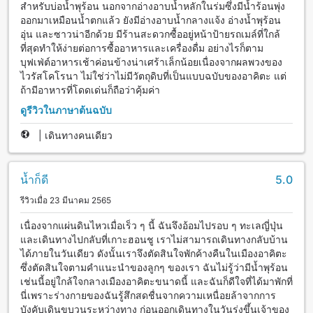
สำหรับบ่อน้ำพุร้อน นอกจากอ่างอาบน้ำหลักในร่มซึ่งมีน้ำร้อนพุ่ง
ออกมาเหมือนน้ำตกแล้ว ยังมีอ่างอาบน้ำกลางแจ้ง อ่างน้ำพุร้อน
อุ่น และซาวน่าอีกด้วย มีร้านสะดวกซื้ออยู่หน้าป้ายรถเมล์ที่ใกล้
ที่สุดทำให้ง่ายต่อการซื้ออาหารและเครื่องดื่ม อย่างไรก็ตาม
บุฟเฟ่ต์อาหารเช้าค่อนข้างน่าเศร้าเล็กน้อยเนื่องจากผลพวงของ
ไวรัสโคโรนา ไม่ใช่ว่าไม่มีวัตถุดิบที่เป็นแบบฉบับของอาคิตะ แต่
ถ้ามีอาหารที่โดดเด่นก็ถือว่าคุ้มค่า
ดูรีวิวในภาษาต้นฉบับ
|
เดินทางคนเดียว
น้ำก็ดี
5.0
รีวิวเมื่อ 23 มีนาคม 2565
เนื่องจากแผ่นดินไหวเมื่อเร็ว ๆ นี้ ฉันจึงอ้อมไปรอบ ๆ ทะเลญี่ปุ่น
และเดินทางไปกลับที่เกาะฮอนชู เราไม่สามารถเดินทางกลับบ้าน
ได้ภายในวันเดียว ดังนั้นเราจึงตัดสินใจพักค้างคืนในเมืองอาคิตะ
ซึ่งตัดสินใจตามคำแนะนำของลูกๆ ของเรา ฉันไม่รู้ว่ามีน้ำพุร้อน
เช่นนี้อยู่ใกล้ใจกลางเมืองอาคิตะขนาดนี้ และฉันก็ดีใจที่ได้มาพักที่
นี่เพราะร่างกายของฉันรู้สึกสดชื่นจากความเหนื่อยล้าจากการ
บังคับเดินขบวนระหว่างทาง ก่อนออกเดินทางในวันรุ่งขึ้นเจ้าของ