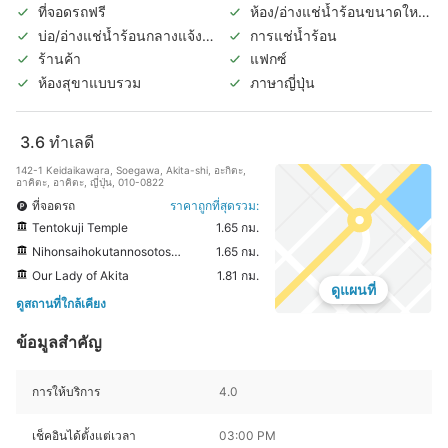
ที่จอดรถฟรี
ห้อง/อ่างแช่น้ำร้อนขนาดใหญ่
ในร่ม
บ่อ/อ่างแช่น้ำร้อนกลางแจ้ง
การแช่น้ำร้อน
(แยกชายหญิง)
ร้านค้า
แฟกซ์
ห้องสุขาแบบรวม
ภาษาญี่ปุ่น
3.6
ทำเลดี
142-1 Keidaikawara, Soegawa, Akita-shi, อะกิตะ,
อาคิตะ, อาคิตะ, ญี่ปุ่น, 010-0822
ที่จอดรถ
ราคาถูกที่สุดรวม:
Tentokuji Temple
1.65 กม.
Nihonsaihokutannosotoshujiin Tentoku Temple
1.65 กม.
Our Lady of Akita
1.81 กม.
ดูแผนที่
ดูสถานที่ใกล้เคียง
ข้อมูลสำคัญ
การให้บริการ
4.0
เช็คอินได้ตั้งแต่เวลา
03:00 PM