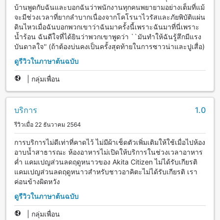
บ้านพูดกับฉันและบอกฉันว่าพนักงานทุกคนพยายามอย่างเต็มที่แม้
จะมีช่วงเวลาที่ยากลำบากเนื่องจากโคโรนาไวรัสและภัยพิบัติแผ่น
ดินไหวเมื่อฉันบอกพวกเขาว่าฉันมาครั้งนี้เพราะฉันมาที่นี่เพราะ
น้ำร้อน ฉันดีใจที่ได้ยินว่าพวกเขาพูดว่า ``มันทำให้ฉันรู้สึกมีแรง
บันดาลใจ'' (ถ้าต้องบ่นคงเป็นครั้งสุดท้ายในการซาวน่าและปูเสื่อ)
ดูรีวิวในภาษาต้นฉบับ
|
กลุ่มเพื่อน
บริการ
1.0
รีวิวเมื่อ 22 ธันวาคม 2564
การบริการไม่ดีเท่าที่คาดไว้ ไม่มีผ้าเช็ดตัวเพิ่มเติมให้ใช้เมื่อไปห้อง
อาบน้ำสาธารณะ ห้องอาหารไม่เปิดให้บริการในช่วงเวลาอาหาร
ค่ำ แคมเปญส่วนลดฤดูหนาวของ Akita Citizen ไม่ได้รับเกียรติ
แคมเปญส่วนลดฤดูหนาวสำหรับชาวอาคิตะไม่ได้รับเกียรติ เรา
ค่อนข้างผิดหวัง
ดูรีวิวในภาษาต้นฉบับ
|
กลุ่มเพื่อน