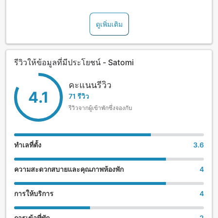
natural sodium chloride hot springs. The mystical water
makes Akita women's skin beautiful.
ดูเพิ่มเติม
รีวิวให้ข้อมูลที่มีประโยชน์ - Satomi
คะแนนรีวิว
4.1
71 รีวิว
รีวิวจากผู้เข้าพักซึ่งจองกับ
ทำเลที่ตั้ง
3.6
ความสะดวกสบายและคุณภาพห้องพัก
4
การให้บริการ
4
การเข้าที่พัก
2