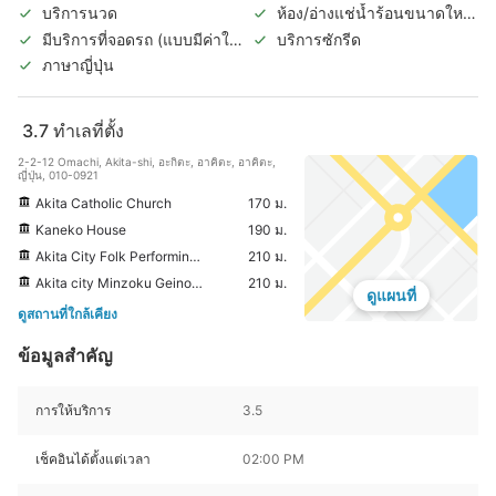
บริการนวด
ห้อง/อ่างแช่น้ำร้อนขนาดใหญ่
ในร่ม
มีบริการที่จอดรถ (แบบมีค่าใช้
บริการซักรีด
จ่าย)
ภาษาญี่ปุ่น
3.7
ทำเลที่ตั้ง
2-2-12 Omachi, Akita-shi, อะกิตะ, อาคิตะ, อาคิตะ,
ญี่ปุ่น, 010-0921
Akita Catholic Church
170 ม.
Kaneko House
190 ม.
Akita City Folk Performing Arts Heritage Center (Neburinagashi-Kan)
210 ม.
Akita city Minzoku Geinou Densho-kan
210 ม.
ดูแผนที่
ดูสถานที่ใกล้เคียง
ข้อมูลสำคัญ
การให้บริการ
3.5
เช็คอินได้ตั้งแต่เวลา
02:00 PM