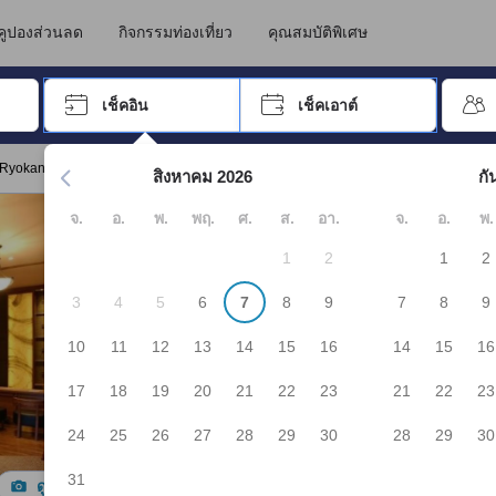
คูปองส่วนลด
กิจกรรมท่องเที่ยว
คุณสมบัติพิเศษ
อปุ่ม Tab เพื่อเลื่อนหาคำที่ต้องการ แล้วกดปุ่ม Enter เพื่อเลือก
เช็คอิน
เช็คเอาต์
กด Enter เพื่อเลือกวันที่ ใช้ปุ่มลูกศรเพื่อเลือกวันเช็คอินและเช็คเอาต
"Ryokan Fukusen"
สิงหาคม 2026
กั
จ.
อ.
พ.
พฤ.
ศ.
ส.
อา.
จ.
อ.
พ.
1
2
1
2
3
4
5
6
7
8
9
7
8
9
10
11
12
13
14
15
16
14
15
16
17
18
19
20
21
22
23
21
22
23
24
25
26
27
28
29
30
28
29
30
31
ดูรูปทั้งหมด