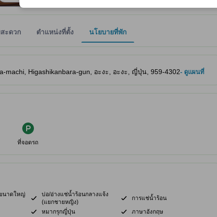
มสะดวก
ตำแหน่งที่ตั้ง
นโยบายที่พัก
ให้ผู้เข้าพักทราบถึงความสะดวกสบายและสิ่งอำนวยความสะดวกที่คาดว่าน่าจะ
-machi, Higashikanbara-gun, อะงะ, อะงะ, ญี่ปุ่น, 959-4302
- ดูแผนที่
ที่จอดรถ
อนขนาดใหญ่
บ่อ/อ่างแช่น้ำร้อนกลางแจ้ง
การแช่น้ำร้อน
(แยกชายหญิง)
หมากรุกญี่ปุ่น
ภาษาอังกฤษ