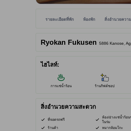
รายละเอียดที่พัก
ห้องพัก
สิ่งอำนวยควา
พาร์ทเนอร์ไซต์เป็นผู้กำหนดระดับดาวเพื่อเป็นแนวทาง
tooltip
Ryokan Fukusen
5886 Kanose, Aga
ไฮไลท์:
การแช่น้ำร้อน
ร้านกิฟต์ชอป
สิ่งอำนวยความสะดวก
ห้อง/อ่างแช่น้ำร้
ที่จอดรถฟรี
ในร่ม
ร้านค้า
หมากล้อมโกะ