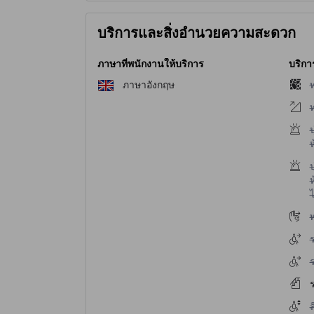
บริการและสิ่งอำนวยความสะดวก
ภาษาที่พนักงานให้บริการ
บริกา
ไ
ภาษาอังกฤษ
ไ
ไ
ห
ไ
ห
ไ
ไ
ไ
ไ
ร
ไ