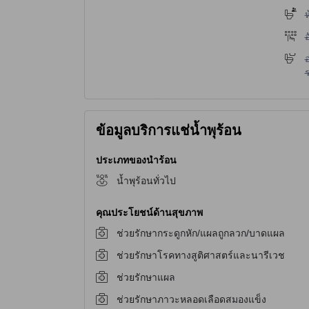
ไ
ห
ไ
ไ
ข้อมูลบริการแช่น้ำพุร้อน
ประเภทของน้ำร้อน
น้ำพุร้อนทั่วไป
คุณประโยชน์ด้านสุขภาพ
ช่วยรักษากระดูกหัก/แผลถูกลวก/บาดแผล
ช่วยรักษาโรคทางสูติศาสตร์และนารีเวช
ช่วยรักษาแผล
ช่วยรักษาภาวะหลอดเลือดสมองแข็ง