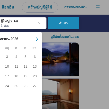
ล็อกอิน
สร้างบัญชีผู้ใช้
การจองของฉัน
ผู้ใหญ่ 2 คน
ค้นหา
1 ห้อง
์ เมื่อไปถึงวันเช็คอินที่ต้องการ ให้กดปุ่ม Enter เพื่อเลือกวันเช็คอินดังกล่า
ดูที่พักทั้งหมดในอะงะ
นยายน 2026
พฤ.
ศ.
ส.
อา.
3
4
5
6
10
11
12
13
17
18
19
20
24
25
26
27