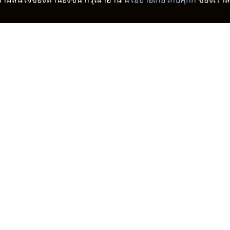
ละเรียวกัง
ทะกะฮะชิ
>
ะฮะชิ
นทะกะฮะชิ