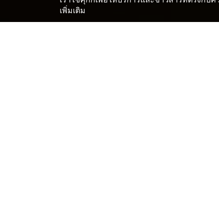
เพิ่มเติม
หน้าแรก
ญี่ปุ่น โรงแรมและเรียวกัง
โอคายามะ โรงแรมแ
>
>
ดูที่พักในย่านต่างๆ ของทะก
ทะกะฮะชิ
โรมแรมและที่พักที่ดีที่สุดใ