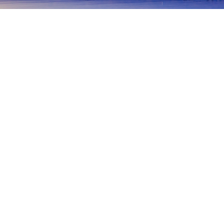
หน้าแรก
ที่พักในญี่ปุ่น
ที่พักในนีงาตะ
ซาโดะ
ซาโดะ
ยูซาว่า
นีกาตะ
เมียวโกะ
มุราคามิ
โทกะ
ซะโดะ
ท่าเรือเรียวสึ
ท่าเรือโองิ
ท่าเรืออะกะโดะมะริ
Aikawano 
ช่วงเวลาเดินทางที่ได้รับความนิยม
คืนนี้
10 ส.ค.
พรุ่งนี้
11 ส.ค.
สัปดาห์นี้
15 ส.ค.
-
16 ส.ค.
สัปดาห์หน้า
22 ส.ค.
-
23 ส.ค.