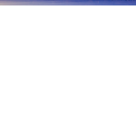
หน้าแรก
ที่พักในญี่ปุ่น
ที่พักในเอฮิเมะ
มัตสึยามะ
มัตสึยามะ
อิมะบาริ
ไซโจ
โอะซุ
นีฮามะ
อุวะจิม
แอร์พอร์ต
สนามบินมัตสึยามะ
Matsuyama Castle Cable Cars
Handm
ช่วงเวลาเดินทางที่ได้รับความนิยม
คืนนี้
7 ส.ค.
พรุ่งนี้
8 ส.ค.
สัปดาห์นี้
8 ส.ค.
-
9 ส.ค.
สัปดาห์หน้า
15 ส.ค.
-
16 ส.ค.