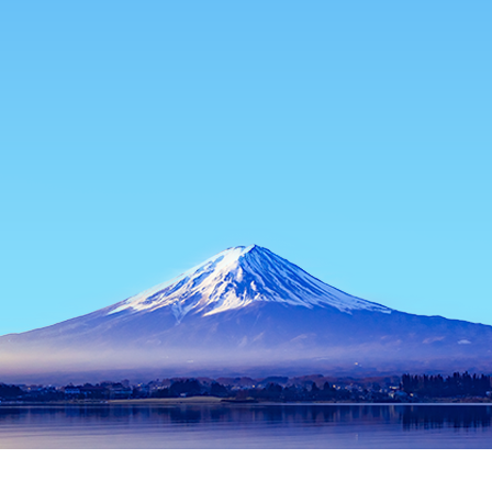
หน้าแรก
ที่พักในญี่ปุ่น
ที่พักในคาโงชิมะ
อิเซ็น-โช