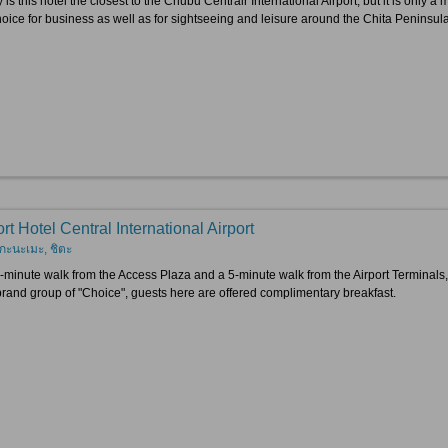
 is this hotel the closest to the Chubu Centrair International Airport, but it is only
hoice for business as well as for sightseeing and leisure around the Chita Peninsula
t Hotel Central International Airport
กะนะเมะ, ชิตะ
3-minute walk from the Access Plaza and a 5-minute walk from the Airport Terminals,
brand group of "Choice", guests here are offered complimentary breakfast.