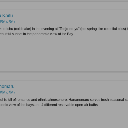
 Kaifu
ิชิตะ, ชิตะ
 reishu (cold sake) in the evening at "Tenjo-no-yu" (hot spring like celestial bliss)
eautiful sunset in the panoramic view of Ise Bay.
nomaru
ิชิตะ, ชิตะ
tel is full of romance and ethnic atmosphere. Hananomaru serves fresh seasonal s
cenic view of the bays and 4 different reservable open-air baths.