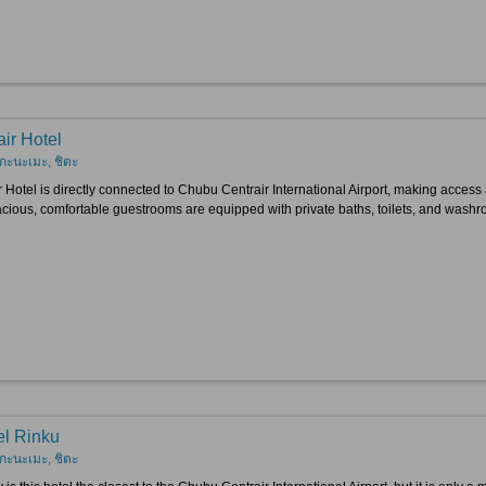
ir Hotel
กะนะเมะ, ชิตะ
 Hotel is directly connected to Chubu Centrair International Airport, making access a
cious, comfortable guestrooms are equipped with private baths, toilets, and washr
el Rinku
กะนะเมะ, ชิตะ