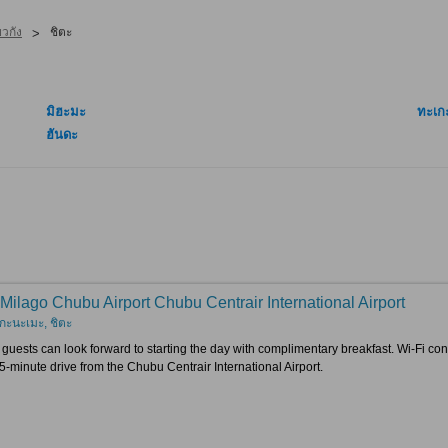
วกัง
ชิตะ
>
มิฮะมะ
ทะเก
ฮันดะ
 Milago Chubu Airport Chubu Centrair International Airport
กะนะเมะ, ชิตะ
guests can look forward to starting the day with complimentary breakfast. Wi-Fi conne
15-minute drive from the Chubu Centrair International Airport.