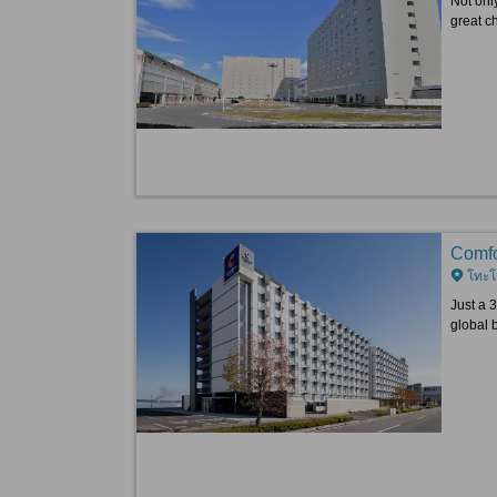
Not only
great c
Comfor
โทะโ
Just a 
global 