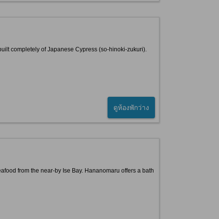
 built completely of Japanese Cypress (so-hinoki-zukuri).
ดูห้องพักว่าง
eafood from the near-by Ise Bay. Hananomaru offers a bath