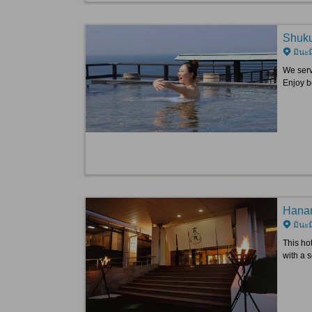
Shuku
มินะม
We serve
Enjoy b
Hana
มินะม
This ho
with a s