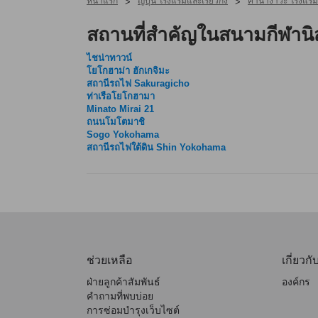
หน้าแรก
ญี่ปุ่น โรงแรมและเรียวกัง
คานางาวะ โรงแรมแ
>
>
สถานที่สำคัญในสนามกีฬานิ
ไชน่าทาวน์
โยโกฮาม่า ฮักเกจิมะ
สถานีรถไฟ Sakuragicho
ท่าเรือโยโกฮามา
Minato Mirai 21
ถนนโมโตมาชิ
Sogo Yokohama
สถานีรถไฟใต้ดิน Shin Yokohama
ช่วยเหลือ
เกี่ยวกั
ฝ่ายลูกค้าสัมพันธ์
องค์กร
คำถามที่พบบ่อย
การซ่อมบำรุงเว็บไซต์