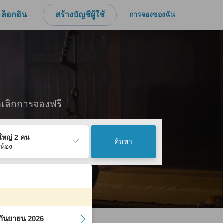
ล็อกอิน
สร้างบัญชีผู้ใช้
การจองของฉัน
กเลิกการจองฟรี
ู้ใหญ่ 2 คน
ค้นหา
 ห้อง
กันยายน 2026