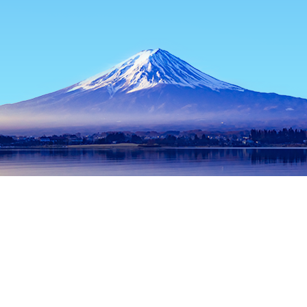
หน้าแรก
ที่พักในญี่ปุ่น
ที่พักในจังหวัดโตเกียว
ที่พักในโตเกียว
Tu
ช่วงเวลาเดินทางที่ได้รับความนิยม
คืนนี้
8 ส.ค.
พรุ่งนี้
9 ส.ค.