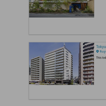
Tokyu
ชินจู
This lo