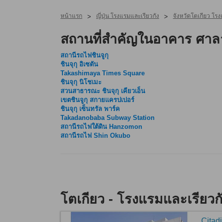
หน้าแรก
ญี่ปุ่น โรงแรมและเรียวกัง
จังหวัดโตเกียว โรง
>
>
สถานที่สำคัญในอาคาร ศาล
สถานีรถไฟชินจูกุ
ชินจุกุ อิเซตัน
Takashimaya Times Square
ชินจุกุ นิโชเมะ
สวนสาธารณะ ชินจุกุ เคียวเอ็น
เขตชินจูกุ สกายแครปเปอร์
ชินจุกุ เซ็นทรัล พาร์ค
Takadanobaba Subway Station
สถานีรถไฟใต้ดิน Hanzomon
สถานีรถไฟ Shin Okubo
โตเกียว - โรงแรมและเรียวก
Citad