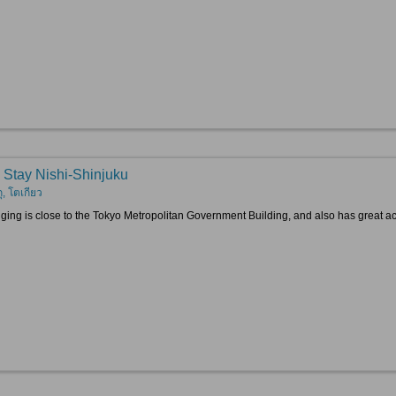
 Stay Nishi-Shinjuku
กุ, โตเกียว
dging is close to the Tokyo Metropolitan Government Building, and also has great acce