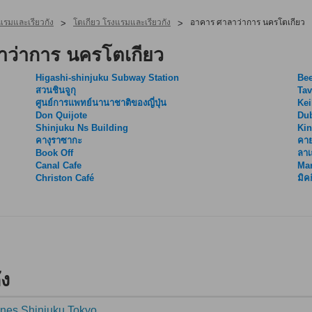
แรมและเรียวกัง
โตเกียว โรงแรมและเรียวกัง
อาคาร ศาลาว่าการ นครโตเกียว
>
>
าว่าการ นครโตเกียว
Higashi-shinjuku Subway Station
Bee
สวนชินจูกุ
Tav
ศูนย์การแพทย์นานาชาติของญี่ปุ่น
Ke
Don Quijote
Dub
Shinjuku Ns Building
Kin
คางุราซากะ
คาย
Book Off
ลาเ
Canal Cafe
Ma
Christon Café
มิคก
ัง
ines Shinjuku Tokyo