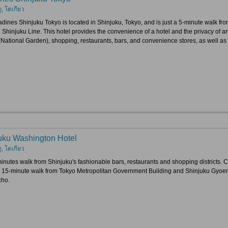
กุ, โตเกียว
adines Shinjuku Tokyo is located in Shinjuku, Tokyo, and is just a 5-minute walk fr
i Shinjuku Line. This hotel provides the convenience of a hotel and the privacy of 
National Garden), shopping, restaurants, bars, and convenience stores, as well as bi
uku Washington Hotel
กุ, โตเกียว
minutes walk from Shinjuku's fashionable bars, restaurants and shopping districts.
 15-minute walk from Tokyo Metropolitan Government Building and Shinjuku Gyoen,
cho.