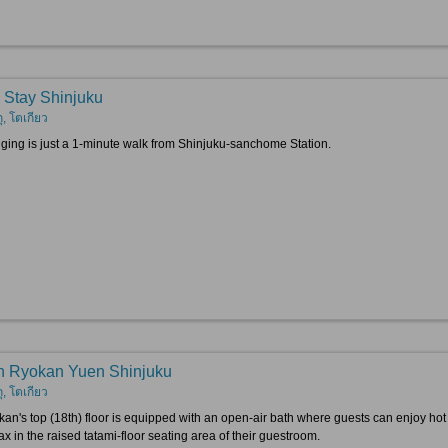
 Stay Shinjuku
กุ, โตเกียว
dging is just a 1-minute walk from Shinjuku-sanchome Station.
 Ryokan Yuen Shinjuku
กุ, โตเกียว
kan's top (18th) floor is equipped with an open-air bath where guests can enjoy ho
ax in the raised tatami-floor seating area of their guestroom.