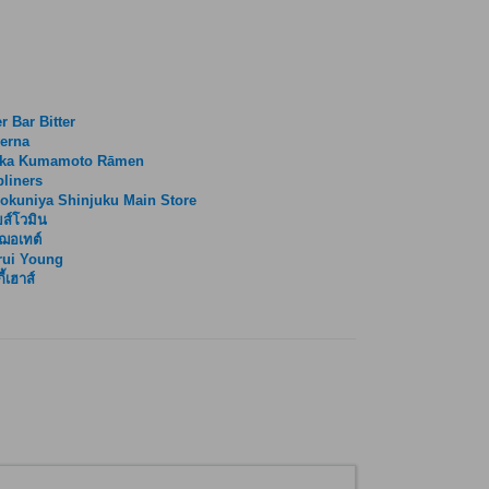
r Bar Bitter
erna
ika Kumamoto Rāmen
liners
okuniya Shinjuku Main Store
ส์โวมิน
ฌอเทต์
rui Young
ี้เฮาส์