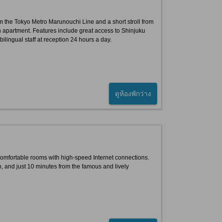
om the Tokyo Metro Marunouchi Line and a short stroll from
an apartment. Features include great access to Shinjuku
lingual staff at reception 24 hours a day.
ดูห้องพักว่าง
 Comfortable rooms with high-speed Internet connections.
 and just 10 minutes from the famous and lively