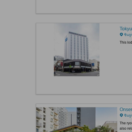
Tokyu
ชินจู
This lo
Onsen
ชินจู
The ryo
also rel