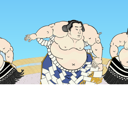
หน้าแรก
ที่พักในญี่ปุ่น
ที่พักในจังหวัดโตเกียว
ที่พักในโตเกียว
โตเ
ช่วงเวลาเดินทางที่ได้รับความนิยม
คืนนี้
6 ส.ค.