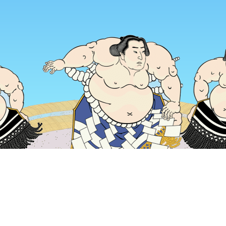
หน้าแรก
ที่พักในญี่ปุ่น
ที่พักในจังหวัดโตเกียว
ที่พักในโตเกียว
Se
ช่วงเวลาเดินทางที่ได้รับความนิยม
คืนนี้
6 ส.ค.