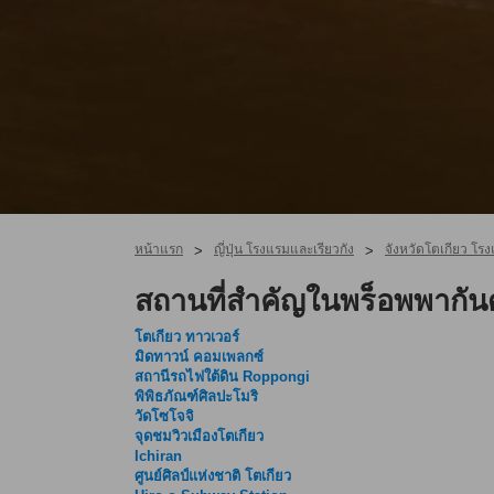
หน้าแรก
ญี่ปุ่น โรงแรมและเรียวกัง
จังหวัดโตเกียว โรง
>
>
สถานที่สำคัญในพร็อพพากัน
โตเกียว ทาวเวอร์
มิดทาวน์ คอมเพลกซ์
สถานีรถไฟใต้ดิน Roppongi
พิพิธภัณฑ์ศิลปะโมริ
วัดโซโจจิ
จุดชมวิวเมืองโตเกียว
Ichiran
ศูนย์ศิลป์แห่งชาติ โตเกียว