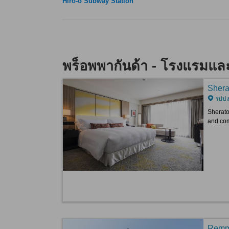
Hiro-o Subway Station
พร็อพพากันด้า - โรงแรมและ
Shera
รปปงง
Sherato
and com
Remm