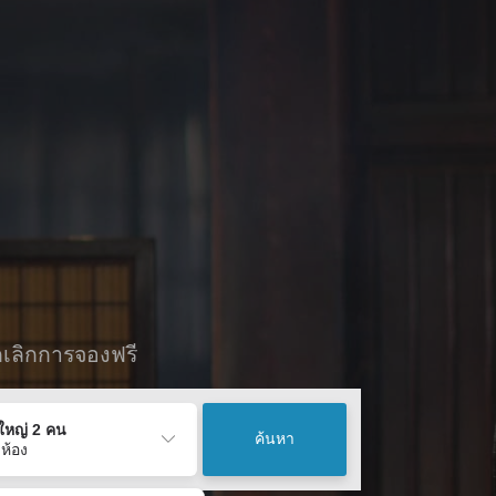
กเลิกการจองฟรี
ู้ใหญ่ 2 คน
ค้นหา
 ห้อง