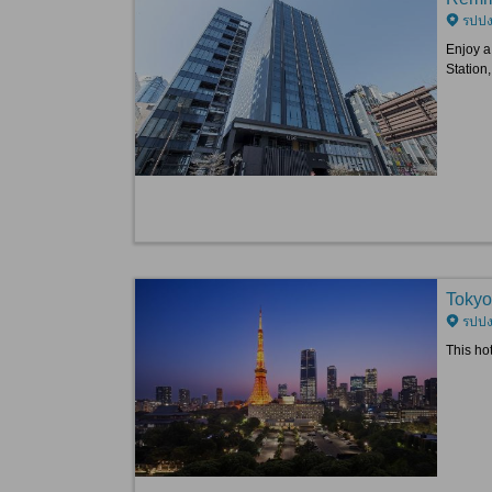
รปปงง
Enjoy a
Station
Tokyo
รปปงง
This ho