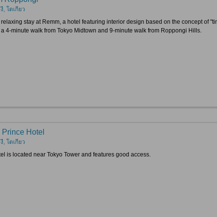
ี, โตเกียว
 relaxing stay at Remm, a hotel featuring interior design based on the concept of "t
, a 4-minute walk from Tokyo Midtown and 9-minute walk from Roppongi Hills.
 Prince Hotel
ี, โตเกียว
tel is located near Tokyo Tower and features good access.