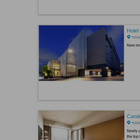
Hotel
รปปงง
New res
Cande
รปปงง
Newly o
the top 