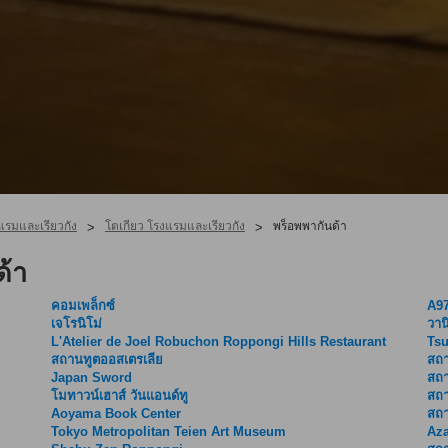
แรมและเรียวกัง
โตเกียว โรงแรมและเรียวกัง
พร็อพพากันด้า
>
>
ด้า
คอมเพล็กซ์
A9
เจโรนิโม่
วาน
L'Atelier de Joel Robuchon Roppongi Hills Restaurant
Ts
สถานทูตออสเตรเลีย
สถา
Japan Sword
สถา
โมทาวน์เฮาส์ วันแอนด์ทู
สถา
Aoyama Book Center
สถ
Tokyo Metropolitan Teien Art Museum
Aza