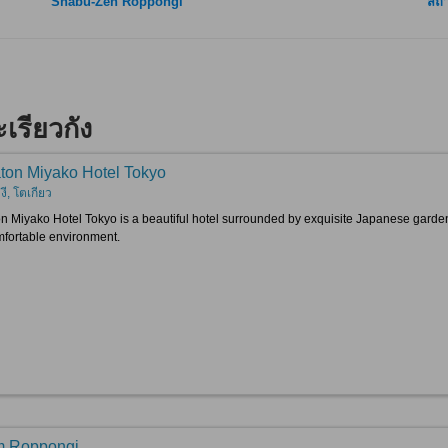
Shabu-Zen Roppongi
สถา
เรียวกัง
ton Miyako Hotel Tokyo
ี, โตเกียว
n Miyako Hotel Tokyo is a beautiful hotel surrounded by exquisite Japanese gardens. 
fortable environment.
 Roppongi