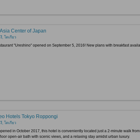
 Asia Center of Japan
ี, โตเกียว
taurant "Ureshino" opened on September 5, 2016! New plans with breakfast available
o Hotels Tokyo Roppongi
ี, โตเกียว
pened in October 2017, this hotel is conveniently located just a 2-minute walk from 
floor open-air bath with scenic views, and a relaxing stay amidst urban luxury.