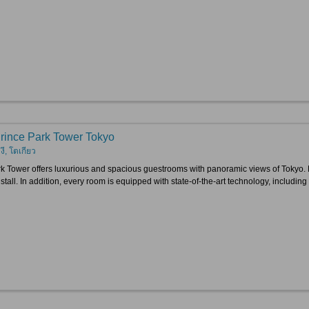
rince Park Tower Tokyo
ี, โตเกียว
k Tower offers luxurious and spacious guestrooms with panoramic views of Tokyo.
stall. In addition, every room is equipped with state-of-the-art technology, includi