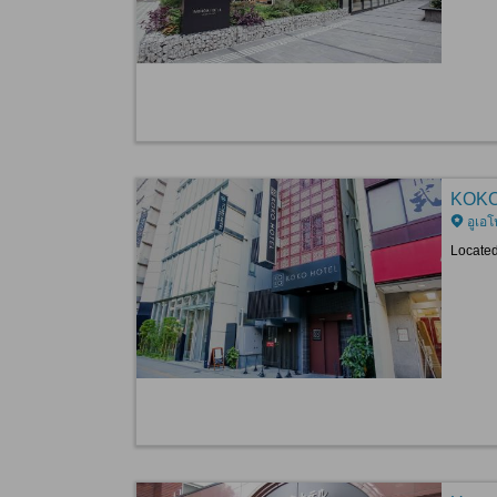
KOKO
อูเอโ
Located