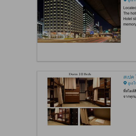
Located
The hot
Hotel st
memory 
สเปค 
อูเอโ
ที่สไตล์
จากทุกม