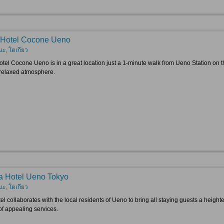
 Hotel Cocone Ueno
นะ, โตเกียว
otel Cocone Ueno is in a great location just a 1-minute walk from Ueno Station on th
relaxed atmosphere.
 Hotel Ueno Tokyo
นะ, โตเกียว
tel collaborates with the local residents of Ueno to bring all staying guests a heig
of appealing services.