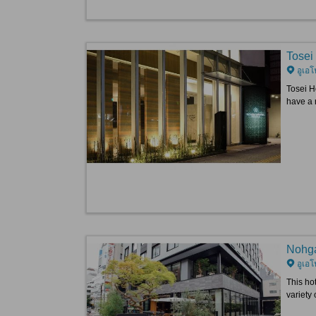
Tosei
อูเอโ
Tosei H
have a 
Nohga
อูเอโ
This ho
variety 