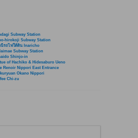
ndagi Subway Station
o-hirokoji Subway Station
นีรถไฟใต้ดิน Inaricho
daimae Subway Station
aido Shinjo-in
tue of Hachiko & Hidesaburo Ueno
e Renoir Nippori East Entrance
kuryuan Okano Nippori
fee Chi-zu