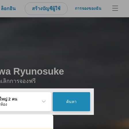
ล็อกอิน
สร้างบัญชีผู้ใช้
การจองของฉัน
gawa Ryunosuke
กเลิกการจองฟรี
ู้ใหญ่ 2 คน
ค้นหา
 ห้อง