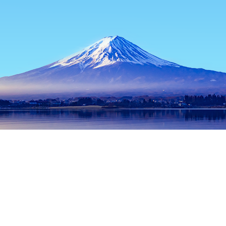
หน้าแรก
ที่พักในญี่ปุ่น
ที่พักในจังหวัดโตเกียว
ที่พักในโตเกียว
Id
ช่วงเวลาเดินทางที่ได้รับความนิยม
คืนนี้
8 ส.ค.
พรุ่งนี้
9 ส.ค.