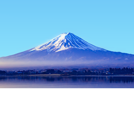
หน้าแรก
ที่พักในญี่ปุ่น
ที่พักในจังหวัดโตเกียว
ที่พักในโตเกียว
สถ
ช่วงเวลาเดินทางที่ได้รับความนิยม
คืนนี้
7 ส.ค.