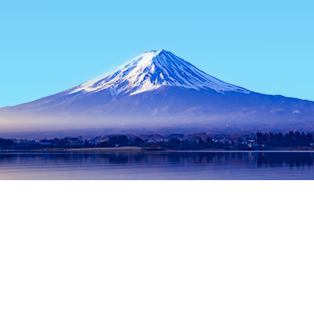
หน้าแรก
ที่พักในญี่ปุ่น
ที่พักในจังหวัดโตเกียว
ที่พักในโตเกียว
สถ
ช่วงเวลาเดินทางที่ได้รับความนิยม
คืนนี้
9 ส.ค.
พรุ่งนี้
10 ส.ค.