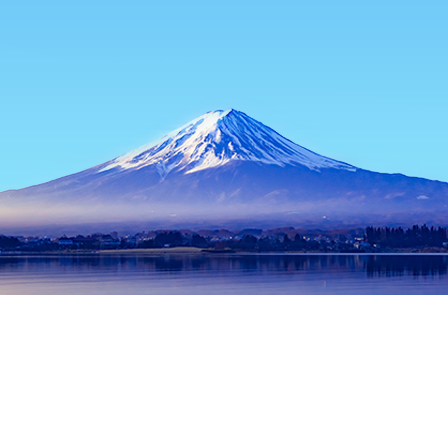
หน้าแรก
ที่พักในญี่ปุ่น
ที่พักในจังหวัดโตเกียว
ที่พักในโตเกียว
Ba
ช่วงเวลาเดินทางที่ได้รับความนิยม
คืนนี้
10 ส.ค.