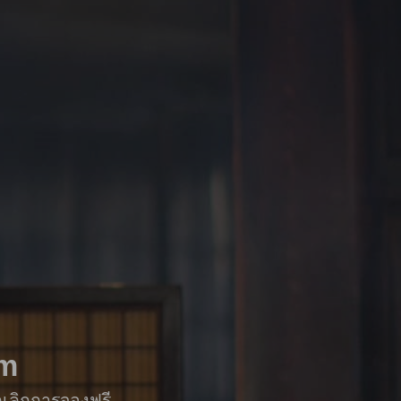
um
กเลิกการจองฟรี