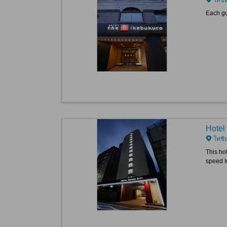
Each gu
Hotel
โทชิม
This hot
speed I