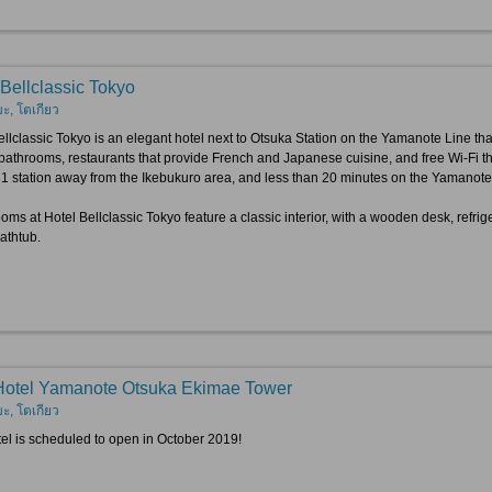
 Bellclassic Tokyo
ะ, โตเกียว
ellclassic Tokyo is an elegant hotel next to Otsuka Station on the Yamanote Line th
 bathrooms, restaurants that provide French and Japanese cuisine, and free Wi-Fi th
ust 1 station away from the Ikebukuro area, and less than 20 minutes on the Yamanot
ms at Hotel Bellclassic Tokyo feature a classic interior, with a wooden desk, refriger
athtub.
otel Yamanote Otsuka Ekimae Tower
ะ, โตเกียว
tel is scheduled to open in October 2019!