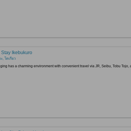
 Stay Ikebukuro
ะ, โตเกียว
dging has a charming environment with convenient travel via JR, Seibu, Tobu Tojo, 