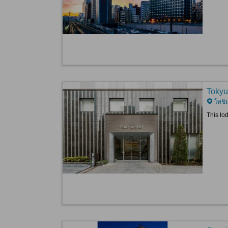
Tokyu
โทชิม
This lo