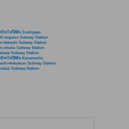
นีรถไฟใต้ดิน Zoshigaya
shi-sugamo Subway Station
n-itabashi Subway Station
n-otsuka Subway Station
nkawa Subway Station
นีรถไฟใต้ดิน Kanamecho
ashi-ikebukuro Subway Station
okuji Subway Station