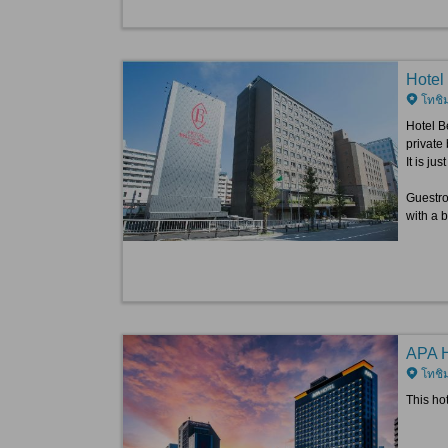
Hotel
โทชิม
Hotel B
private
It is j
Guestroo
with a b
APA H
โทชิม
This ho