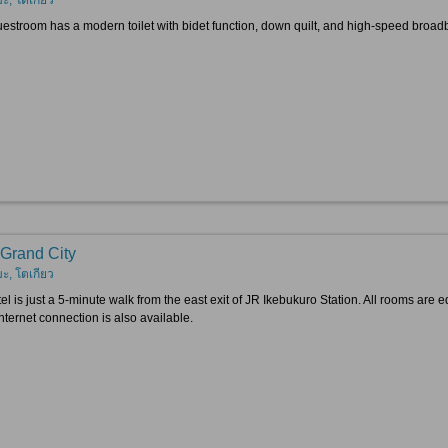
estroom has a modern toilet with bidet function, down quilt, and high-speed broad
 Grand City
ะ, โตเกียว
el is just a 5-minute walk from the east exit of JR Ikebukuro Station. All rooms are e
nternet connection is also available.