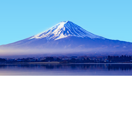
หน้าแรก
ที่พักในญี่ปุ่น
ที่พักในจังหวัดโตเกียว
ที่พักในโตเกียว
มูล
ช่วงเวลาเดินทางที่ได้รับความนิยม
คืนนี้
8 ส.ค.
พรุ่งนี้
9 ส.ค.