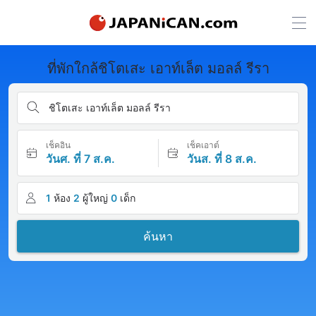
ที่พักใกล้ชิโตเสะ เอาท์เล็ต มอลล์ รีรา
ชิโตเสะ เอาท์เล็ต มอลล์ รีรา
เช็คอิน
เช็คเอาต์
วันศ. ที่ 7 ส.ค.
วันส. ที่ 8 ส.ค.
1
ห้อง
2
ผู้ใหญ่
0
เด็ก
ค้นหา