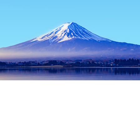
หน้าแรก
ที่พักในญี่ปุ่น
ที่พักในฮอกไกโด
ที่พักในซัปโปโร
สถานีร
ช่วงเวลาเดินทางที่ได้รับความนิยม
คืนนี้
9 ส.ค.
พรุ่งนี้
10 ส.ค.