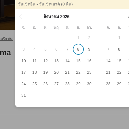
วันเช็คอิน - วันเช็คเอาต์
(0 คืน)
สิงหาคม 2026
จ.
อ.
พ.
พฤ.
ศ.
ส.
อา.
จ.
อ.
1
2
1
เรียวกัง
ซาไก โรงแรมและเรียวกัง
Shinodayama
>
>
3
4
5
6
7
8
9
7
8
ama
10
11
12
13
14
15
16
14
15
Kosei Hospital
Iz
Izumioka Hospital
Sh
17
18
19
20
21
22
23
21
22
Komyoike Ryokuchi Park
Iz
Daiei
Ko
Yokogawa
Izu
24
25
26
27
28
29
30
28
29
Nicol
Cen
Izumi City General Hospital
Mo
31
Kanno Dental Clinic
Izu
Kita-Shinoda