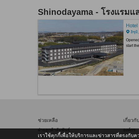
Shinodayama - โรงแรมและ
Hotel
อิซุม
Opened 
start th
ช่วยเหลือ
เกี่ยวกั
ฝ่ายลูกค้าสัมพันธ์
องค์กร
เราใช้คุกกี้เพื่อให้บริการและข่าวสารที่ตรงกั
คำถามที่พบบ่อย