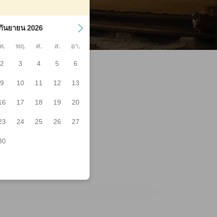
กันยายน 2026
พ.
พฤ.
ศ.
ส.
อา.
2
3
4
5
6
9
10
11
12
13
16
17
18
19
20
umi-Fuchu
inodayama
23
24
25
26
27
umichuo
myoike Pond
mi Jinken Bunka Centre
30
tral Park
moyama Gakuin University
mi-Chuo Station Osaka