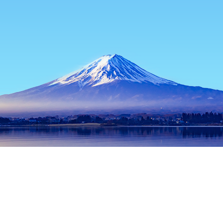
หน้าแรก
ที่พักในญี่ปุ่น
ที่พักในโอซาก้า
ที่พักในซาไก
Nishiyama 
ช่วงเวลาเดินทางที่ได้รับความนิยม
คืนนี้
7 ส.ค.