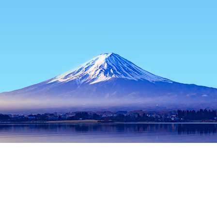
หน้าแรก
ที่พักในญี่ปุ่น
ที่พักในโอซาก้า
ที่พักในซาไก
Izumi City
ช่วงเวลาเดินทางที่ได้รับความนิยม
คืนนี้
7 ส.ค.