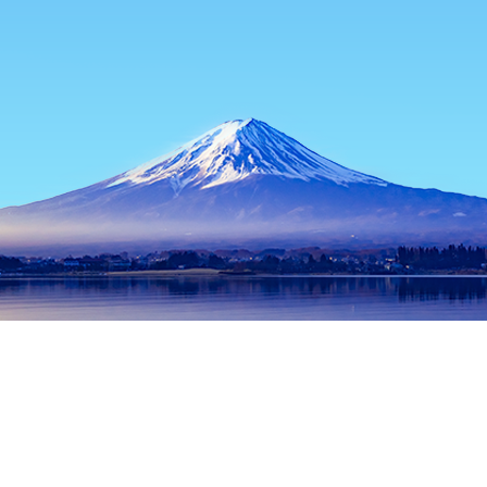
หน้าแรก
ที่พักในญี่ปุ่น
ที่พักในจังหวัดโอซาก้า
ที่พักในโอซาก้า
ว
ช่วงเวลาเดินทางที่ได้รับความนิยม
คืนนี้
7 ส.ค.