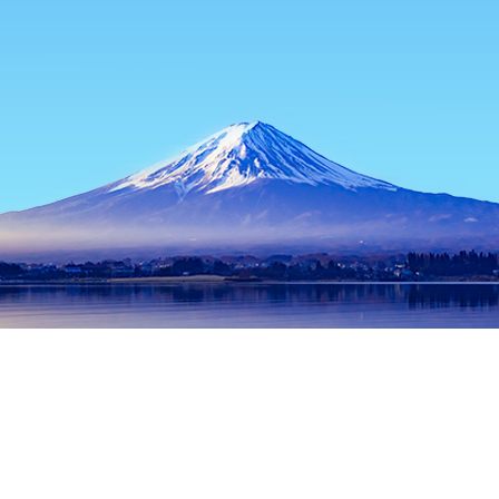
หน้าแรก
ที่พักในญี่ปุ่น
ที่พักในจังหวัดโอซาก้า
ที่พักในโอซาก้า
ค
ช่วงเวลาเดินทางที่ได้รับความนิยม
คืนนี้
10 ส.ค.