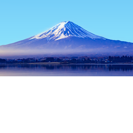
หน้าแรก
ที่พักในญี่ปุ่น
ที่พักในจังหวัดโอซาก้า
ที่พักในโอซาก้า
ย
ช่วงเวลาเดินทางที่ได้รับความนิยม
คืนนี้
9 ส.ค.
พรุ่งนี้
10 ส.ค.